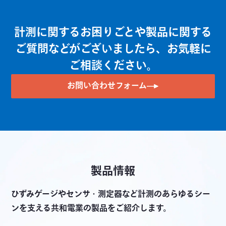
計装用コンディショナ WGA-680A
計測に関するお困りごとや製品に関する
小型汎用表示器 WGI-400A
ご質問などがございましたら、お気軽に
センサインタフェース PCD-400A
ご相談ください。
コンパクトレコーディングシステム EDX-10A
お問い合わせフォーム
製品情報
ひずみゲージやセンサ・測定器など計測のあらゆるシー
ンを支える共和電業の製品をご紹介します。