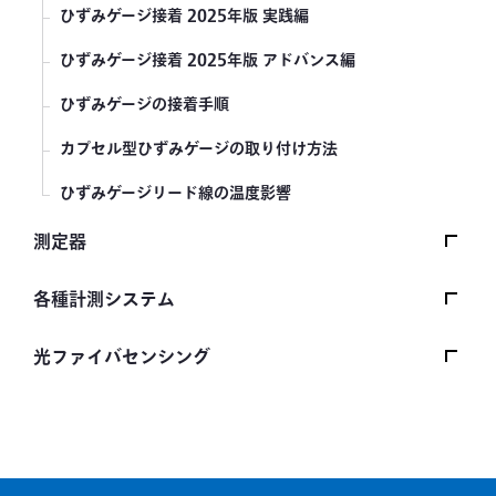
ひずみゲージ接着 2025年版 実践編
ひずみゲージ接着 2025年版 アドバンス編
ひずみゲージの接着手順
カプセル型ひずみゲージの取り付け方法
ひずみゲージリード線の温度影響
測定器
波形表示型計装用コンディショナ WP-120A
各種計測システム
動ひずみ測定器 DPM-900/950シリーズ
基板応力測定セット PCAS-1000A
光ファイバセンシング
マルチシグナルコンディショナ MCF-A
ポータブル型車両重量計 RWP-700A
光ファイバセンシング FBG方式の原理
コンパクトレコーダ CTRS-100シリーズ
無線式ポータブル型車両重量計 RWP-750A
ひずみゲージと光ファイバセンサ （FBG）比較
波形表示型計装用コンディショナ WGA-910A