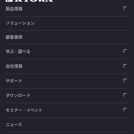
製品情報
ソリューション
ひずみゲージ
顧客事例
センサ（変換器）
ロードセル
学ぶ・調べる
土木建築用センサ
加速度センサ
荷重計
自動車用センサ
ひずみゲージ
会社情報
圧力センサ
土圧計
センサ（変換器）
シートベルト張力計
測定器
拠点情報
サポート
トルクセンサ
間隙水圧計
測定器
操舵力・操舵角計
ソフトウェア
会社概要
データロガー
製品輸出時の取り扱いと該非判定書
ダウンロード
変位センサ
傾斜計
光ファイバ計測ソリューション - 学ぶ・調べる
手ブレーキ計・チェンジレバー操作力計
指示計・表示器
計測システム
毒物及び劇物譲受書
カタログ
セミナー・イベント
分力計
水量・水位計
動画で学ぶ製品・サービス
踏力計
増幅器（アンプ）
ブリッジボックス
道路用計測システム
安全データシート（SDS）
取扱説明書
ニュース
セミナー・講習会