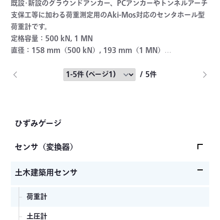
既設･新設のグラウンドアンカー、PCアンカーやトンネルアーチ
支保工等に加わる荷重測定用のAki-Mos対応のセンタホール型
荷重計です。
定格容量：500 kN, 1 MN
直径：158 mm（500 kN）, 193 mm（1 MN）
非直線性：±1%RO以内
/ 5件
ひずみゲージ
センサ（変換器）
ロードセル
土木建築用センサ
加速度センサ
荷重計
圧力センサ
土圧計