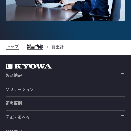
トップ
製品情報
荷重計
製品情報
ソリューション
ひずみゲージ
顧客事例
センサ（変換器）
ロードセル
学ぶ・調べる
土木建築用センサ
加速度センサ