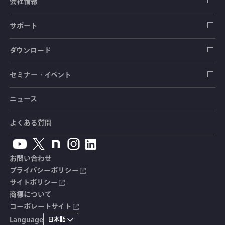
荷重計
自動車用センサ
ひずみゲージ
会社情報
圧力センサ
土圧計
センサ（変換器）
シートベルト張力計
測定器
拠点情報
サポート
トルクセンサ
間隙水圧計
測定器
操舵力・操舵角計
ソフトウェア
会社概要
データロガー
製品輸出時の取り扱いと該非判定書
ダウンロード
変位センサ
傾斜計
光ファイバ計測ソリューション - 学ぶ・調べる
手ブレーキ計・チェンジレバー操作力計
指示計・表示器
計測システム
毒物及び劇物譲受書
カタログ
セミナー・イベント
分力計
水量・水位計
動画で学ぶ製品・サービス
踏力計
増幅器（アンプ）
ブリッジボックス
道路用計測システム
安全データシート（SDS）
取扱説明書
ニュース
セミナー・講習会
温度計
共和技報
ホイールトルクセンサ
ハンディ測定器（チェッカ）
ケーブル・コネクタ
鉄道用計測システム
カタログ・資料のダウンロード
CADデータ
イベント・展示会
よくある質問
鉄筋計
単位変換表
人体ダミー用センサ
アクセサリ
自動車用計測システム
生産終了製品一覧
ソフトウェアバージョンアップ
お問い合わせ
沈下計
用語集
製品・サービスTopics
土木用計測システム
拠点情報
総合カタログ
プライバシーポリシー
サイトポリシー
応力計
オーダーメイド製品
試験装置・システム
よくあるご質問
安全データシート（SDS）
商標について
コーポレートサイト
継目計
生産終了製品
CE適合品 受注・販売状況
Language
日本語