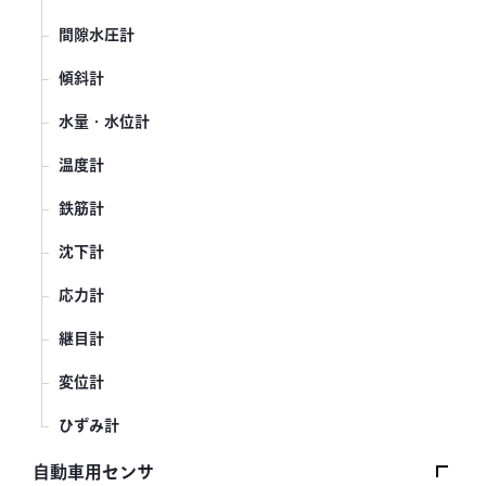
トルクセンサ
間隙水圧計
変位センサ
傾斜計
分力計
水量・水位計
温度計
鉄筋計
沈下計
応力計
継目計
変位計
ひずみ計
自動車用センサ