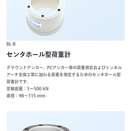
BL-B
センタホール型荷重計
グラウンドアンカー、PCアンカー等の荷重測定およびトンネル
アーチ支保工等に加わる荷重を測定するためのセンタホール型
荷重計です。
定格容量：5～500 kN
直径：98～115 mm
非直線性：±1%RO以内（5～100kN）, ±2%RO以内
（200kN）, ±0.6%RO以内（500kN）