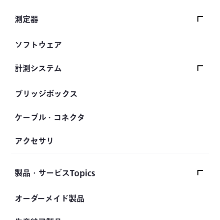
シートベルト張力計
測定器
操舵力・操舵角計
データロガー
ソフトウェア
手ブレーキ計・チェンジレバー操作力計
指示計・表示器
計測システム
踏力計
増幅器（アンプ）
道路用計測システム
ブリッジボックス
ホイールトルクセンサ
ハンディ測定器（チェッカ）
鉄道用計測システム
人体ダミー用センサ
ケーブル・コネクタ
自動車用計測システム
アクセサリ
土木用計測システム
試験装置・システム
製品・サービスTopics
製品・サービスTopicsトップ
オーダーメイド製品
製品Topics