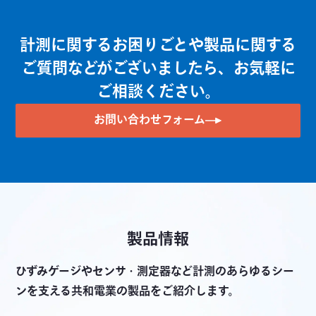
計装用コンディショナ WGA-680A
計測に関するお困りごとや製品に関する
小型汎用表示器 WGI-400A
ご質問などがございましたら、お気軽に
センサインタフェース PCD-400A
ご相談ください。
コンパクトレコーディングシステム EDX-10A
お問い合わせフォーム
製品情報
ひずみゲージやセンサ・測定器など計測のあらゆるシー
ンを支える共和電業の製品をご紹介します。