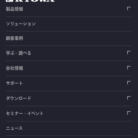
製品情報
ソリューション
ひずみゲージ
顧客事例
センサ（変換器）
ロードセル
学ぶ・調べる
土木建築用センサ
加速度センサ
荷重計
自動車用センサ
ひずみゲージ
会社情報
圧力センサ
土圧計
センサ（変換器）
シートベルト張力計
測定器
拠点情報
サポート
トルクセンサ
間隙水圧計
測定器
操舵力・操舵角計
ソフトウェア
会社概要
データロガー
製品輸出時の取り扱いと該非判定書
ダウンロード
変位センサ
傾斜計
光ファイバ計測ソリューション - 学ぶ・調べる
手ブレーキ計・チェンジレバー操作力計
指示計・表示器
計測システム
毒物及び劇物譲受書
カタログ
セミナー・イベント
分力計
水量・水位計
動画で学ぶ製品・サービス
踏力計
増幅器（アンプ）
ブリッジボックス
道路用計測システム
安全データシート（SDS）
取扱説明書
ニュース
セミナー・講習会