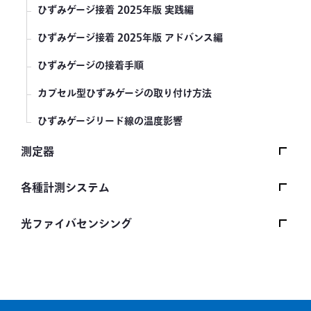
ひずみゲージ接着 2025年版 実践編
ひずみゲージ接着 2025年版 アドバンス編
ひずみゲージの接着手順
カプセル型ひずみゲージの取り付け方法
ひずみゲージリード線の温度影響
測定器
波形表示型計装用コンディショナ WP-120A
各種計測システム
動ひずみ測定器 DPM-900/950シリーズ
基板応力測定セット PCAS-1000A
光ファイバセンシング
マルチシグナルコンディショナ MCF-A
ポータブル型車両重量計 RWP-700A
光ファイバセンシング FBG方式の原理
コンパクトレコーダ CTRS-100シリーズ
無線式ポータブル型車両重量計 RWP-750A
ひずみゲージと光ファイバセンサ （FBG）比較
波形表示型計装用コンディショナ WGA-910A