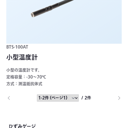
BTS-100AT
小型温度計
小型の温度計です。
定格容量：-30～70℃
方式：測温抵抗体式
/ 2件
ひずみゲージ