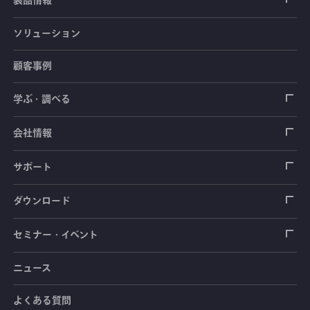
製品情報
ソリューション
ひずみゲージ
顧客事例
センサ（変換器）
ロードセル
学ぶ・調べる
土木建築用センサ
加速度センサ
荷重計
自動車用センサ
ひずみゲージ
会社情報
圧力センサ
土圧計
センサ（変換器）
シートベルト張力計
測定器
拠点情報
サポート
トルクセンサ
間隙水圧計
測定器
操舵力・操舵角計
ソフトウェア
会社概要
データロガー
製品輸出時の取り扱いと該非判定書
ダウンロード
変位センサ
傾斜計
光ファイバ計測ソリューション - 学ぶ・調べる
手ブレーキ計・チェンジレバー操作力計
指示計・表示器
計測システム
毒物及び劇物譲受書
カタログ
セミナー・イベント
分力計
水量・水位計
動画で学ぶ製品・サービス
踏力計
増幅器（アンプ）
ブリッジボックス
道路用計測システム
安全データシート（SDS）
取扱説明書
ニュース
セミナー・講習会
温度計
共和技報
ホイールトルクセンサ
ハンディ測定器（チェッカ）
ケーブル・コネクタ
鉄道用計測システム
カタログ・資料のダウンロード
CADデータ
イベント・展示会
よくある質問