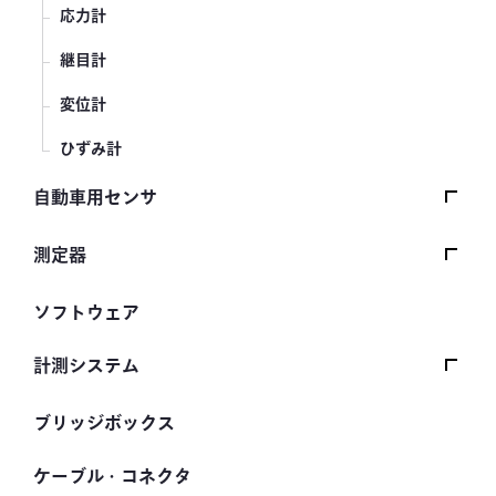
応力計
継目計
変位計
ひずみ計
自動車用センサ
シートベルト張力計
測定器
操舵力・操舵角計
データロガー
ソフトウェア
手ブレーキ計・チェンジレバー操作力計
指示計・表示器
計測システム
踏力計
増幅器（アンプ）
道路用計測システム
ブリッジボックス
ホイールトルクセンサ
ハンディ測定器（チェッカ）
鉄道用計測システム
人体ダミー用センサ
ケーブル・コネクタ