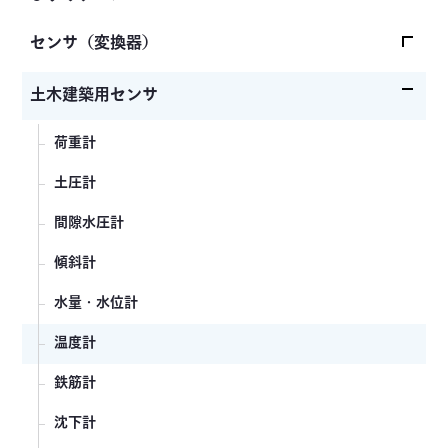
センサ（変換器）
ロードセル
土木建築用センサ
加速度センサ
荷重計
圧力センサ
土圧計
トルクセンサ
間隙水圧計
変位センサ
傾斜計
分力計
水量・水位計
温度計
鉄筋計
沈下計