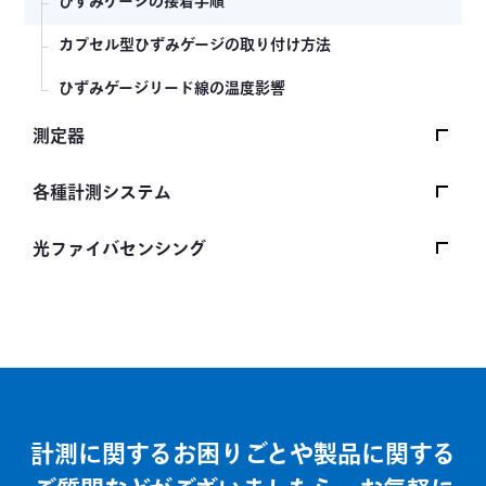
ひずみゲージの接着手順
カプセル型ひずみゲージの取り付け方法
ひずみゲージリード線の温度影響
測定器
波形表示型計装用コンディショナ WP-120A
各種計測システム
動ひずみ測定器 DPM-900/950シリーズ
基板応力測定セット PCAS-1000A
光ファイバセンシング
マルチシグナルコンディショナ MCF-A
ポータブル型車両重量計 RWP-700A
光ファイバセンシング FBG方式の原理
コンパクトレコーダ CTRS-100シリーズ
無線式ポータブル型車両重量計 RWP-750A
ひずみゲージと光ファイバセンサ （FBG）比較
波形表示型計装用コンディショナ WGA-910A
計装用コンディショナ WGA-680A
計測に関するお困りごとや製品に関する
小型汎用表示器 WGI-400A