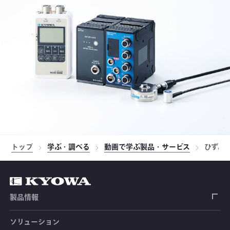
トップ
学ぶ・調べる
動画で学ぶ製品・サービス
ひずみ
製品情報
ソリューション
ひずみゲージ