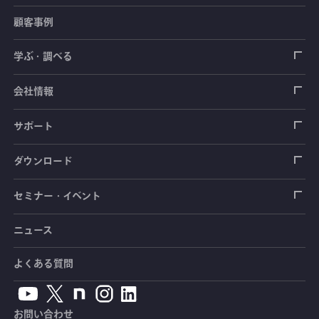
顧客事例
センサ（変換器）
ロードセル
学ぶ・調べる
土木建築用センサ
加速度センサ
荷重計
自動車用センサ
ひずみゲージ
会社情報
圧力センサ
土圧計
センサ（変換器）
シートベルト張力計
測定器
拠点情報
サポート
トルクセンサ
間隙水圧計
測定器
操舵力・操舵角計
ソフトウェア
会社概要
データロガー
製品輸出時の取り扱いと該非判定書
ダウンロード
変位センサ
傾斜計
光ファイバ計測ソリューション - 学ぶ・調べる
手ブレーキ計・チェンジレバー操作力計
指示計・表示器
計測システム
毒物及び劇物譲受書
カタログ
セミナー・イベント
分力計
水量・水位計
動画で学ぶ製品・サービス
踏力計
増幅器（アンプ）
ブリッジボックス
道路用計測システム
安全データシート（SDS）
取扱説明書
ニュース
セミナー・講習会
温度計
共和技報
ホイールトルクセンサ
ハンディ測定器（チェッカ）
ケーブル・コネクタ
鉄道用計測システム
カタログ・資料のダウンロード
CADデータ
イベント・展示会
よくある質問
鉄筋計
単位変換表
人体ダミー用センサ
アクセサリ
自動車用計測システム
生産終了製品一覧
ソフトウェアバージョンアップ
お問い合わせ