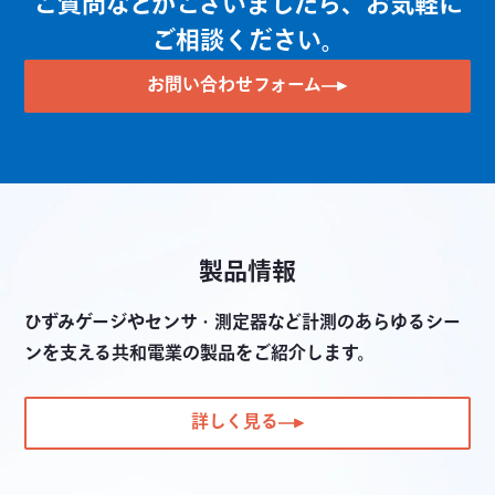
ご質問などがございましたら、お気軽に
センサインタフェース PCD-400A
ご相談ください。
コンパクトレコーディングシステム EDX-10A
お問い合わせフォーム
製品情報
ひずみゲージやセンサ・測定器など計測のあらゆるシー
ンを支える共和電業の製品をご紹介します。
詳しく見る