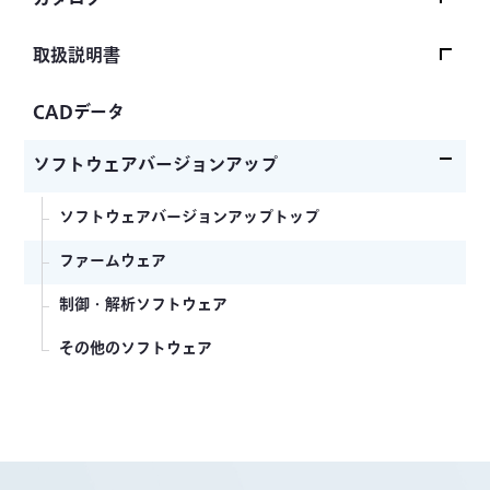
カタログトップ
取扱説明書
ひずみゲージ
取扱説明書トップ
CADデータ
センサ（変換器）
ひずみゲージ
ソフトウェアバージョンアップ
測定器
センサ（変換器）
ソフトウェアバージョンアップトップ
計測システム
自動車用センサ
ファームウェア
ソフトウェア・アクセサリ
土木建築用センサ
制御・解析ソフトウェア
各種ナレッジ資料
測定器
その他のソフトウェア
旧製品カタログ
計測システム
ソフトウェア
ブリッジボックス