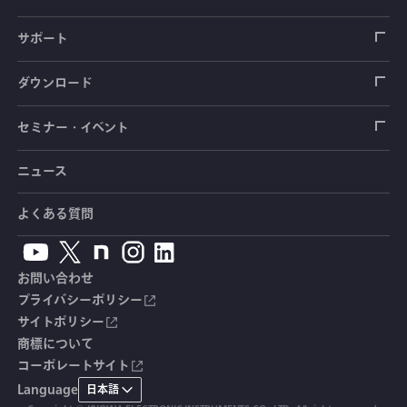
圧力センサ
土圧計
センサ（変換器）
シートベルト張力計
測定器
拠点情報
サポート
トルクセンサ
間隙水圧計
測定器
操舵力・操舵角計
ソフトウェア
会社概要
データロガー
製品輸出時の取り扱いと該非判定書
ダウンロード
変位センサ
傾斜計
光ファイバ計測ソリューション - 学ぶ・調べる
手ブレーキ計・チェンジレバー操作力計
指示計・表示器
計測システム
毒物及び劇物譲受書
カタログ
セミナー・イベント
分力計
水量・水位計
動画で学ぶ製品・サービス
踏力計
増幅器（アンプ）
ブリッジボックス
道路用計測システム
安全データシート（SDS）
取扱説明書
ニュース
セミナー・講習会
温度計
共和技報
ホイールトルクセンサ
ハンディ測定器（チェッカ）
ケーブル・コネクタ
鉄道用計測システム
カタログ・資料のダウンロード
CADデータ
イベント・展示会
よくある質問
鉄筋計
単位変換表
人体ダミー用センサ
アクセサリ
自動車用計測システム
生産終了製品一覧
ソフトウェアバージョンアップ
お問い合わせ
沈下計
用語集
製品・サービスTopics
土木用計測システム
拠点情報
総合カタログ
プライバシーポリシー
サイトポリシー
応力計
オーダーメイド製品
試験装置・システム
よくあるご質問
安全データシート（SDS）
商標について
コーポレートサイト
継目計
生産終了製品
CE適合品 受注・販売状況
Language
日本語