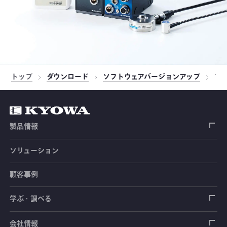
トップ
ダウンロード
ソフトウェアバージョンアップ
フ
製品情報
ソリューション
ひずみゲージ
顧客事例
センサ（変換器）
ロードセル
学ぶ・調べる
土木建築用センサ
加速度センサ
荷重計
自動車用センサ
ひずみゲージ
会社情報