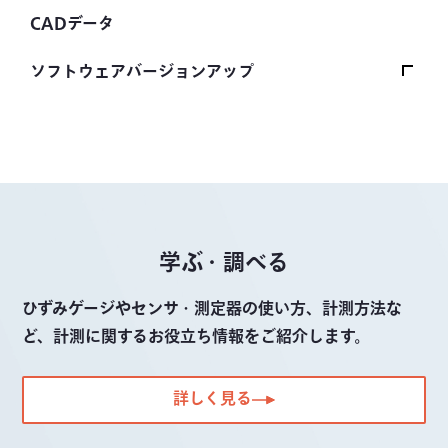
取扱説明書トップ
CADデータ
ひずみゲージ
ソフトウェアバージョンアップ
センサ（変換器）
ソフトウェアバージョンアップトップ
自動車用センサ
ファームウェア
土木建築用センサ
制御・解析ソフトウェア
測定器
その他のソフトウェア
学ぶ・調べる
計測システム
ソフトウェア
ひずみゲージやセンサ・測定器の使い方、計測方法な
ど、計測に関するお役立ち情報をご紹介します。
ブリッジボックス
アクセサリ
詳しく見る