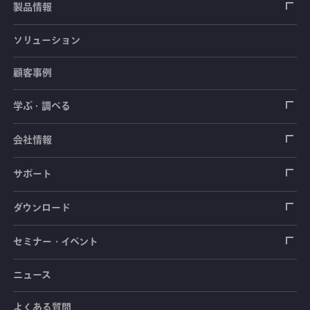
製品情報
ソリューション
ひずみゲージ
顧客事例
センサ（変換器）
ロードセル
学ぶ・調べる
土木建築用センサ
加速度センサ
荷重計
自動車用センサ
ひずみゲージ
会社情報
圧力センサ
土圧計
センサ（変換器）
シートベルト張力計
測定器
拠点情報
サポート
トルクセンサ
間隙水圧計
測定器
操舵力・操舵角計
ソフトウェア
会社概要
データロガー
製品輸出時の取り扱いと該非判定書
ダウンロード
変位センサ
傾斜計
光ファイバ計測ソリューション - 学ぶ・調べる
手ブレーキ計・チェンジレバー操作力計
指示計・表示器
計測システム
毒物及び劇物譲受書
カタログ
セミナー・イベント
分力計
水量・水位計
動画で学ぶ製品・サービス
踏力計
増幅器（アンプ）
ブリッジボックス
道路用計測システム
安全データシート（SDS）
取扱説明書
ニュース
セミナー・講習会
温度計
共和技報
ホイールトルクセンサ
ハンディ測定器（チェッカ）
ケーブル・コネクタ
鉄道用計測システム
カタログ・資料のダウンロード
CADデータ
イベント・展示会
よくある質問