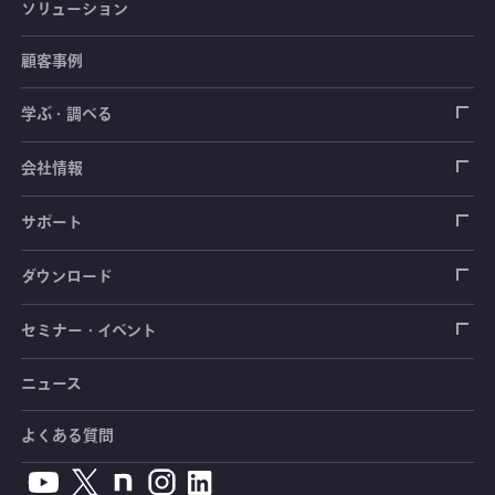
ソリューション
ひずみゲージ
顧客事例
センサ（変換器）
ロードセル
学ぶ・調べる
土木建築用センサ
加速度センサ
荷重計
自動車用センサ
ひずみゲージ
会社情報
圧力センサ
土圧計
センサ（変換器）
シートベルト張力計
測定器
拠点情報
サポート
トルクセンサ
間隙水圧計
測定器
操舵力・操舵角計
ソフトウェア
会社概要
データロガー
製品輸出時の取り扱いと該非判定書
ダウンロード
変位センサ
傾斜計
光ファイバ計測ソリューション - 学ぶ・調べる
手ブレーキ計・チェンジレバー操作力計
指示計・表示器
計測システム
毒物及び劇物譲受書
カタログ
セミナー・イベント
分力計
水量・水位計
動画で学ぶ製品・サービス
踏力計
増幅器（アンプ）
ブリッジボックス
道路用計測システム
安全データシート（SDS）
取扱説明書
ニュース
セミナー・講習会
温度計
共和技報
ホイールトルクセンサ
ハンディ測定器（チェッカ）
ケーブル・コネクタ
鉄道用計測システム
カタログ・資料のダウンロード
CADデータ
イベント・展示会
よくある質問
鉄筋計
単位変換表
人体ダミー用センサ
アクセサリ
自動車用計測システム
生産終了製品一覧
ソフトウェアバージョンアップ