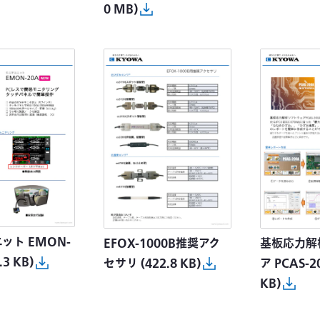
0 MB)
ット EMON-
EFOX-1000B推奨アク
基板応力解
.3 KB)
セサリ
(422.8 KB)
ア PCAS-2
KB)