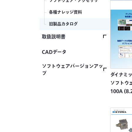
ソフトウェア・アクセサリ
各種ナレッジ資料
旧製品カタログ
取扱説明書
取扱説明書トップ
CADデータ
ひずみゲージ
ソフトウェアバージョンアッ
プ
ダイナミ
センサ（変換器）
ソフトウェ
自動車用センサ
ソフトウェアバージョンアッ
100A
(8.
プトップ
土木建築用センサ
ファームウェア
測定器
制御・解析ソフトウェア
計測システム
その他のソフトウェア