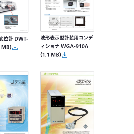
波形表示型計装用コンデ
位計 DWT-
ィショナ WGA-910A
6 MB)
(1.1 MB)