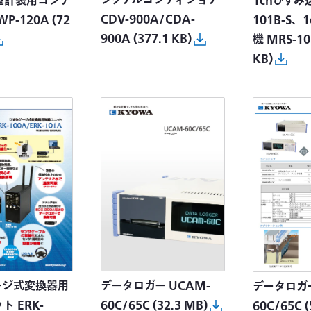
シグナルコンディショナ
型計装用コンデ
1chひずみ
CDV-900A/CDA-
P-120A
(72
101B-S、
900A
(377.1 KB)
機 MRS-10
KB)
ージ式変換器用
データロガー UCAM-
データロガー
ト ERK-
60C/65C
(32.3 MB)
60C/65C
(