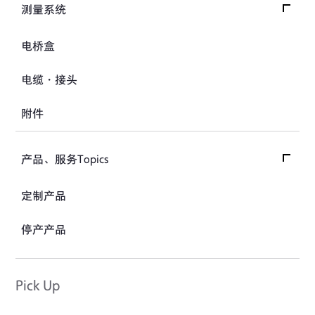
指示器和显示器
分力传感器
测量系统
水位计
踏板力传感器
放大器
温度计
交通系统（公路）
电桥盒
车轮扭矩传感器
校验器
钢筋计
交通系统（铁路）
人体假人传感器
电缆・接头
沉降测量仪
汽车用测量系统
附件
应力计
土木用测量系统
接缝计
试验装置、系统
产品、服务Topics
位移计
产品、服务Topics首页
定制产品
应变计
产品Topics
停产产品
Pick Up