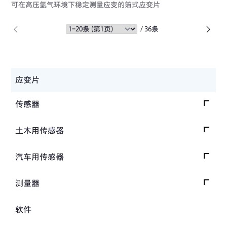
可在高压氢气环境下稳定测量应变的箔式应变片
/ 36条
应变片
传感器
载荷传感器
土木用传感器
加速度传感器
载荷传感器
汽车用传感器
压力传感器
土压计
安全带拉力传感器
测量器
扭矩传感器
间隙水压计
方向盘转向力角度传感器
数据记录器
软件
位移传感器
倾斜计
手刹・变速杆操作力传感器