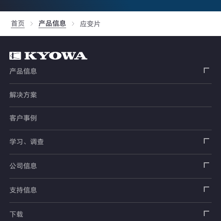
首页
产品信息
应变片
产品信息
解决方案
应变片
客户事例
传感器
载荷传感器
学习、调查
土木用传感器
加速度传感器
载荷传感器
汽车用传感器
应变片
公司信息
压力传感器
土压计
传感器
安全带拉力传感器
测量器
销售网络
支持信息
扭矩传感器
间隙水压计
测量仪器
方向盘转向力角度传感器
软件
公司概况
数据记录器
安全数据表（SDS）
下载