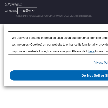
公司网站
接缝计
停产产品
Language
中文简体
位移计
Copyright © KYOWA ELECTRONIC INSTRUMENTS CO., LTD. All rights reserved.
应变计
We use your personal information such as unique personal identifier and 
technologies (Cookies) on our website to enhance its functionality, provide
improve our website through access analysis. Please click
here
to see mor
to/with our advertising, social media, and/or analytics service partners. 
Privacy Pol
them or that they have collected from your use of their services or other
us on the internet. You have the right to opt out of sale or share of your p
Do Not Sell or 
exercise your right. If we have detected an opt-out preference signal, then