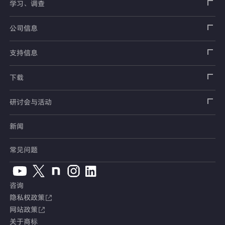
载荷传感器
学习、调查
土木用传感器
加速度传感器
载荷传感器
汽车用传感器
应变片
公司信息
压力传感器
土压计
传感器
安全带拉力传感器
测量器
销售网络
支持信息
扭矩传感器
间隙水压计
测量仪器
方向盘转向力角度传感器
软件
公司概况
数据记录器
安全数据表（SDS）
下载
位移传感器
倾斜计
看视频了解仪器的使用方法
手刹・变速杆操作力传感器
指示器和显示器
测量系统
产品目录、资料下载
产品目录
研讨会与活动
分力传感器
水位计
单位转换表
踏板力传感器
放大器
电桥盒
交通系统（公路）
停产产品一览
使用说明书
新闻
展览会
温度计
术语集
车轮扭矩传感器
校验器
电缆・接头
交通系统（铁路）
销售网络
CAD数据
常见问题
钢筋计
人体假人传感器
附件
汽车用测量系统
常见问题
软件版本升级
咨询
沉降测量仪
产品、服务Topics
土木用测量系统
综合产品目录
隐私权政策
网站政策
应力计
定制产品
试验装置、系统
安全数据表（SDS）
关于商标