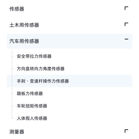
传感器
载荷传感器
土木用传感器
加速度传感器
载荷传感器
汽车用传感器
压力传感器
土压计
安全带拉力传感器
扭矩传感器
间隙水压计
方向盘转向力角度传感器
位移传感器
倾斜计
手刹・变速杆操作力传感器
分力传感器
水位计
踏板力传感器
温度计
车轮扭矩传感器
钢筋计
人体假人传感器
沉降测量仪
测量器