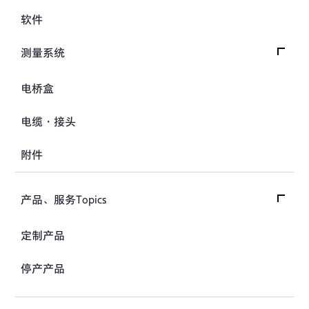
应力计
数据记录器
软件
接缝计
指示器和显示器
测量系统
位移计
放大器
应变计
交通系统（公路）
电桥盒
校验器
交通系统（铁路）
电缆・接头
汽车用测量系统
附件
土木用测量系统
试验装置、系统
产品、服务Topics
产品、服务Topics首页
定制产品
产品Topics
停产产品