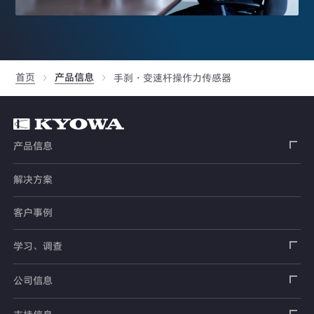
首页
产品信息
手刹・变速杆操作力传感器
产品信息
解决方案
应变片
客户事例
传感器
载荷传感器
学习、调查
土木用传感器
加速度传感器
载荷传感器
汽车用传感器
应变片
公司信息
压力传感器
土压计
传感器
安全带拉力传感器
测量器