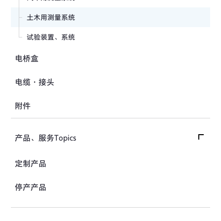
应力计
土木用测量系统
接缝计
试验装置、系统
位移计
电桥盒
应变计
电缆・接头
附件
产品、服务Topics
产品、服务Topics首页
定制产品
产品Topics
停产产品