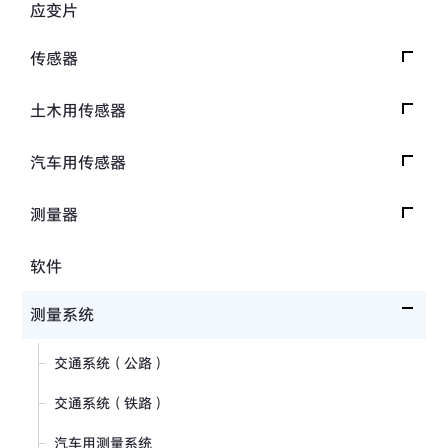
应变片
传感器
载荷传感器
土木用传感器
加速度传感器
载荷传感器
汽车用传感器
压力传感器
土压计
安全带拉力传感器
测量器
扭矩传感器
间隙水压计
方向盘转向力角度传感器
数据记录器
软件
位移传感器
倾斜计
手刹・变速杆操作力传感器
指示器和显示器
分力传感器
测量系统
水位计
踏板力传感器
放大器
温度计
交通系统（公路）
车轮扭矩传感器
校验器
钢筋计
交通系统（铁路）
人体假人传感器
沉降测量仪
汽车用测量系统