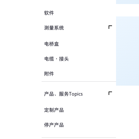
方向盘转向力角度传感器
数据记录器
软件
手刹・变速杆操作力传感器
指示器和显示器
测量系统
踏板力传感器
放大器
交通系统（公路）
电桥盒
车轮扭矩传感器
校验器
交通系统（铁路）
人体假人传感器
电缆・接头
汽车用测量系统
附件
土木用测量系统
试验装置、系统
产品、服务Topics
产品、服务Topics首页
定制产品
产品Topics
停产产品