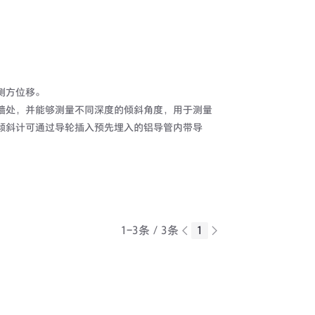
侧方位移。
墙处，并能够测量不同深度的倾斜角度，用于测量
倾斜计可通过导轮插入预先埋入的铝导管内带导
1-3条／3条
1