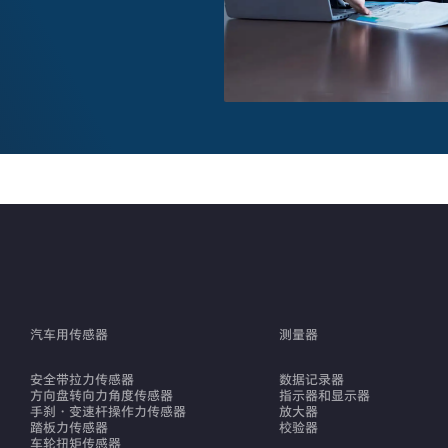
汽车用传感器
测量器
安全带拉力传感器
数据记录器
方向盘转向力角度传感器
指示器和显示器
手刹・变速杆操作力传感器
放大器
踏板力传感器
校验器
车轮扭矩传感器