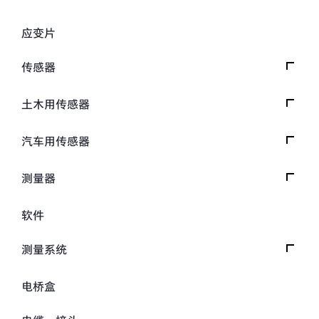
应变片
传感器
载荷传感器
土木用传感器
加速度传感器
载荷传感器
汽车用传感器
压力传感器
土压计
安全带拉力传感器
测量器
扭矩传感器
间隙水压计
方向盘转向力角度传感器
数据记录器
软件
位移传感器
倾斜计
手刹・变速杆操作力传感器
指示器和显示器
分力传感器
测量系统
水位计
踏板力传感器
放大器
温度计
交通系统（公路）
电桥盒
车轮扭矩传感器
校验器
钢筋计
交通系统（铁路）
人体假人传感器