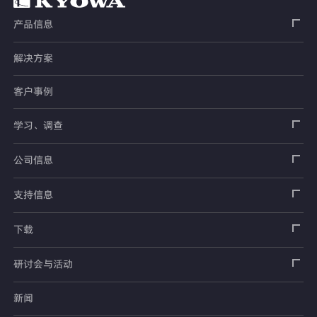
产品信息
解决方案
应变片
客户事例
传感器
载荷传感器
学习、调查
土木用传感器
加速度传感器
载荷传感器
汽车用传感器
应变片
公司信息
压力传感器
土压计
传感器
安全带拉力传感器
测量器
销售网络
支持信息
扭矩传感器
间隙水压计
测量仪器
方向盘转向力角度传感器
软件
公司概况
数据记录器
安全数据表（SDS）
下载
位移传感器
倾斜计
看视频了解仪器的使用方法
手刹・变速杆操作力传感器
指示器和显示器
测量系统
产品目录、资料下载
产品目录
研讨会与活动
分力传感器
水位计
单位转换表
踏板力传感器
放大器
电桥盒
交通系统（公路）
停产产品一览
使用说明书
新闻
展览会