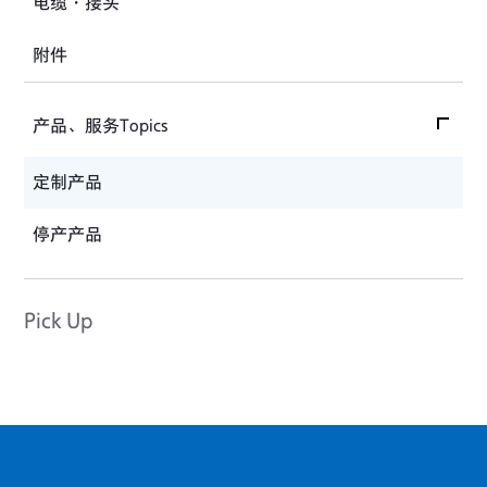
电缆・接头
沉降测量仪
汽车用测量系统
附件
应力计
土木用测量系统
接缝计
试验装置、系统
产品、服务Topics
位移计
产品、服务Topics首页
定制产品
应变计
产品Topics
停产产品
Pick Up