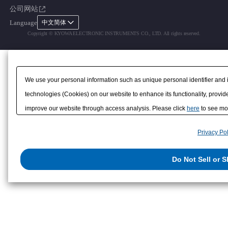
公司网站
接缝计
停产产品
Language
中文简体
位移计
Copyright © KYOWA ELECTRONIC INSTRUMENTS CO., LTD. All rights reserved.
应变计
We use your personal information such as unique personal identifier and 
technologies (Cookies) on our website to enhance its functionality, provide
improve our website through access analysis. Please click
here
to see mor
to/with our advertising, social media, and/or analytics service partners. 
Privacy Pol
them or that they have collected from your use of their services or other
us on the internet. You have the right to opt out of sale or share of your p
Do Not Sell or 
exercise your right. If we have detected an opt-out preference signal, then