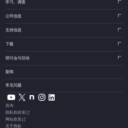
载荷传感器
学习、调查
土木用传感器
加速度传感器
载荷传感器
汽车用传感器
应变片
公司信息
压力传感器
土压计
传感器
安全带拉力传感器
测量器
销售网络
支持信息
扭矩传感器
间隙水压计
测量仪器
方向盘转向力角度传感器
软件
公司概况
数据记录器
安全数据表（SDS）
下载
位移传感器
倾斜计
看视频了解仪器的使用方法
手刹・变速杆操作力传感器
指示器和显示器
测量系统
产品目录、资料下载
产品目录
研讨会与活动
分力传感器
水位计
单位转换表
踏板力传感器
放大器
电桥盒
交通系统（公路）
停产产品一览
使用说明书
新闻
展览会
温度计
术语集
车轮扭矩传感器
校验器
电缆・接头
交通系统（铁路）
销售网络
CAD数据
常见问题
钢筋计
人体假人传感器
附件
汽车用测量系统
常见问题
软件版本升级
咨询
沉降测量仪
产品、服务Topics
土木用测量系统
综合产品目录
隐私权政策
网站政策
应力计
定制产品
试验装置、系统
安全数据表（SDS）
关于商标