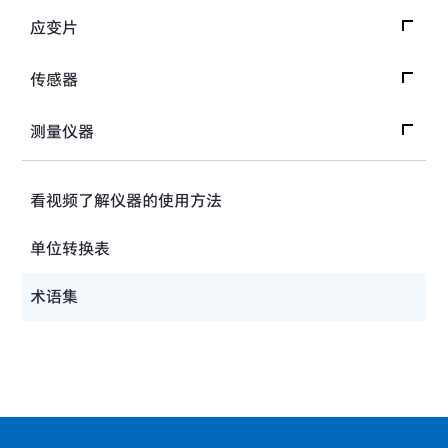
应变片
应变片首页
传感器
应变片入门
传感器首页
测量仪器
选择带导线的应变片
关于应变式传感器的基本信息
测量仪器首页
应变片的接线法
看视频了解仪器的使用方法
载荷传感器入门 What's LOAD CELL?
数据收录处理器与数据分析器
自动补偿温度型应变片（自动补偿应变片）
单位转换表
位移传感器
传感器用放大器
选择应变片的方法
压力传感器
术语集
静态应变放大器·直流放大器
应变片的型号名称和读法
加速度传感器
CST方式的原理
主应力大小与方向的求法(Rosette分析）
扭矩传感器
动态应变放大器与信号放大器的差异
轴扭曲与剪切应力的测量
载荷传感器
动态应变放大器与直流放大器
拉伸及压缩应力的测定