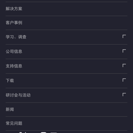
解决方案
应变片
客户事例
传感器
载荷传感器
学习、调查
土木用传感器
加速度传感器
载荷传感器
汽车用传感器
应变片
公司信息
压力传感器
土压计
传感器
安全带拉力传感器
测量器
销售网络
支持信息
扭矩传感器
间隙水压计
测量仪器
方向盘转向力角度传感器
软件
公司概况
数据记录器
安全数据表（SDS）
下载
位移传感器
倾斜计
看视频了解仪器的使用方法
手刹・变速杆操作力传感器
指示器和显示器
测量系统
产品目录、资料下载
产品目录
研讨会与活动
分力传感器
水位计
单位转换表
踏板力传感器
放大器
电桥盒
交通系统（公路）
停产产品一览
使用说明书
新闻
展览会
温度计
术语集
车轮扭矩传感器
校验器
电缆・接头
交通系统（铁路）
销售网络
CAD数据
常见问题
钢筋计