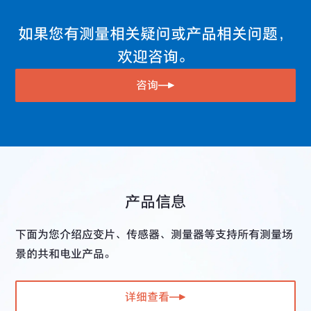
传感器的测量应变量（测量电压）换算为物理量
测量器
应变片的测量原理
传感器的电桥电路与电缆接线
如果您有测量相关疑问或产品相关问题，
梁应变的计算公式
欢迎咨询。
关于电桥电源方式的的定电压和定电流系统
弯曲应力的测量
同一个传感器可测量物理量与温度的带测温功能的土木传
咨询
感器 （T系列）
应变、应力和泊松比
传感器输出应变显示与电压显示的关系
应变片的粘结角度误差影响
因传感器电缆延长而引起的灵敏度下降
应变片的粘贴方法与防湿处理的范例
离心加速度的计算公式
应变片测量的补偿公式
产品信息
遥感法的优点
双线式接线法中的导线温度影响
载荷传感器计重系统的综合精度计算方法
下面为您介绍应变片、传感器、测量器等支持所有测量场
无法取得初期平衡（R平衡）时的对策
景的共和电业产品。
载荷传感器在料斗与坦克集装箱内的设置方法
弯曲面粘贴的应变片电阻值变化
载荷传感器容量的计算方法
详细查看
前端并联电阻法的校准值发生法