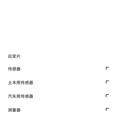
应变片
传感器
载荷传感器
土木用传感器
加速度传感器
载荷传感器
汽车用传感器
压力传感器
土压计
安全带拉力传感器
测量器
扭矩传感器
间隙水压计