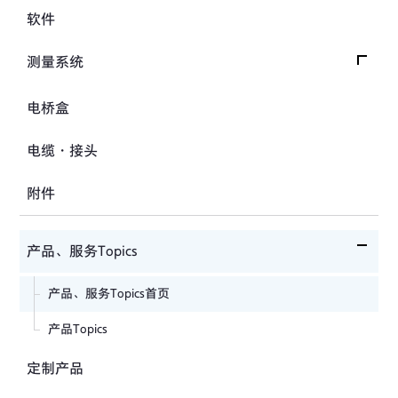
方向盘转向力角度传感器
数据记录器
软件
位移传感器
倾斜计
手刹・变速杆操作力传感器
指示器和显示器
分力传感器
测量系统
水位计
踏板力传感器
放大器
温度计
交通系统（公路）
电桥盒
车轮扭矩传感器
校验器
钢筋计
交通系统（铁路）
人体假人传感器
电缆・接头
沉降测量仪
汽车用测量系统
附件
应力计
土木用测量系统
接缝计
试验装置、系统
产品、服务Topics
位移计
产品、服务Topics首页
应变计
产品Topics
定制产品