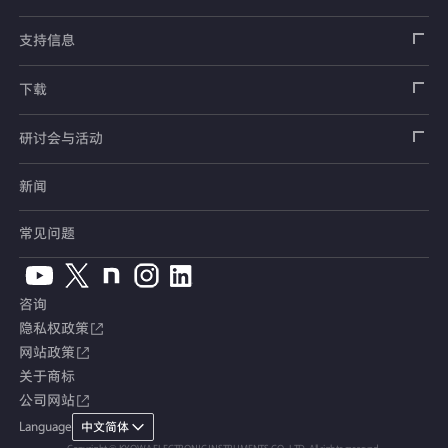
压力传感器
土压计
传感器
安全带拉力传感器
测量器
销售网络
支持信息
扭矩传感器
间隙水压计
测量仪器
方向盘转向力角度传感器
软件
公司概况
数据记录器
安全数据表（SDS）
下载
位移传感器
倾斜计
看视频了解仪器的使用方法
手刹・变速杆操作力传感器
指示器和显示器
测量系统
产品目录、资料下载
产品目录
研讨会与活动
分力传感器
水位计
单位转换表
踏板力传感器
放大器
电桥盒
交通系统（公路）
停产产品一览
使用说明书
新闻
展览会
温度计
术语集
车轮扭矩传感器
校验器
电缆・接头
交通系统（铁路）
销售网络
CAD数据
常见问题
钢筋计
人体假人传感器
附件
汽车用测量系统
常见问题
软件版本升级
咨询
沉降测量仪
产品、服务Topics
土木用测量系统
综合产品目录
隐私权政策
网站政策
应力计
定制产品
试验装置、系统
安全数据表（SDS）
关于商标
公司网站
接缝计
停产产品
Language
中文简体