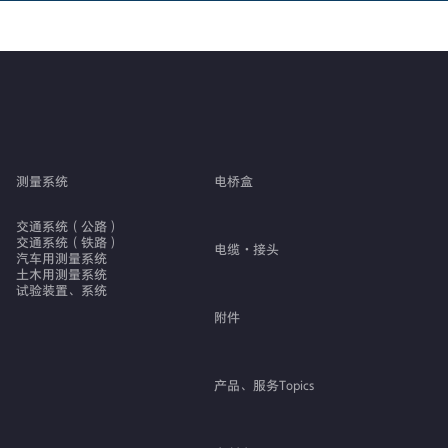
测量系统
电桥盒
交通系统（公路）
交通系统（铁路）
电缆・接头
汽车用测量系统
土木用测量系统
试验装置、系统
附件
产品、服务Topics