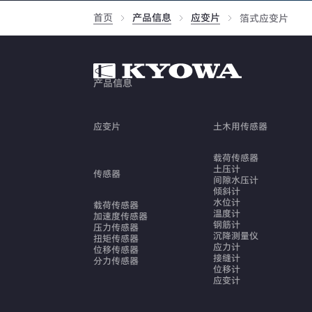
首页
产品信息
应变片
箔式应变片
产品信息
应变片
土木用传感器
载荷传感器
土压计
传感器
间隙水压计
倾斜计
水位计
载荷传感器
温度计
加速度传感器
钢筋计
压力传感器
沉降测量仪
扭矩传感器
应力计
位移传感器
接缝计
分力传感器
位移计
应变计