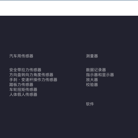
汽车用传感器
测量器
安全带拉力传感器
数据记录器
方向盘转向力角度传感器
指示器和显示器
手刹・变速杆操作力传感器
放大器
踏板力传感器
校验器
车轮扭矩传感器
人体假人传感器
软件