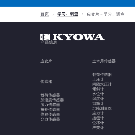
首页
学习、调查
应变片 - 学习、调查
产品信息
应变片
土木用传感器
载荷传感器
土压计
传感器
间隙水压计
倾斜计
水位计
载荷传感器
温度计
加速度传感器
钢筋计
压力传感器
沉降测量仪
扭矩传感器
应力计
位移传感器
接缝计
分力传感器
位移计
应变计