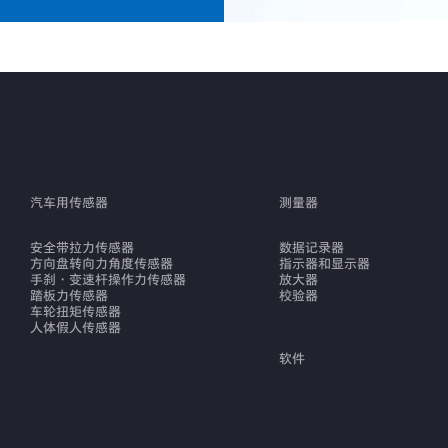
汽车用传感器
测量器
安全带拉力传感器
数据记录器
方向盘转向力角度传感器
指示器和显示器
手刹・变速杆操作力传感器
放大器
踏板力传感器
校验器
车轮扭矩传感器
人体假人传感器
软件