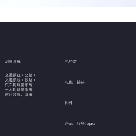
测量系统
电桥盒
交通系统（公路）
交通系统（铁路）
电缆・接头
汽车用测量系统
土木用测量系统
试验装置、系统
附件
产品、服务Topics