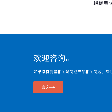
绝缘电
器 （T系列）
传感器输出应变显示与电压显
示的关系
因传感器电缆延长而引起的灵
敏度下降
离心加速度的计算公式
遥感法的优点
载荷传感器计重系统的综合精
度计算方法
欢迎咨询。
载荷传感器在料斗与坦克集装
箱内的设置方法
如果您有测量相关疑问或产品相关问题，欢
载荷传感器容量的计算方法
求相同型号名称的传感器平均
咨询
值的连接法
功率与转速与扭矩计算图
TEDS