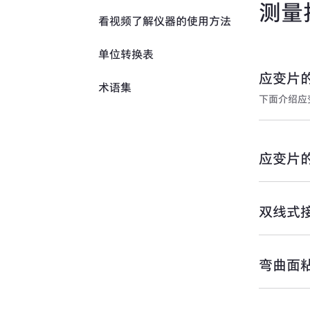
测量
测量仪器首页
看视频了解仪器的使用方法
载荷传感器入门 What's LOAD
数据收录处理器与数据分析器
CELL?
单位转换表
位移传感器
传感器用放大器
应变片
术语集
压力传感器
静态应变放大器·直流放大器
下面介绍应
加速度传感器
CST方式的原理
动态应变放大器与信号放大器
扭矩传感器
的差异
应变片
载荷传感器
动态应变放大器与直流放大器
传感器的测量应变量（测量电
测量器
压）换算为物理量
双线式
传感器的电桥电路与电缆接线
关于电桥电源方式的的定电压
弯曲面
和定电流系统
同一个传感器可测量物理量与
温度的带测温功能的土木传感