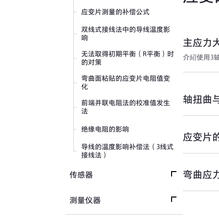
应变片测量的补偿公式
双线式接线法中的导线温度影
响
主应力大
无法取得初期平衡（R平衡）时
介紹使用3轴
的对策
弯曲面粘贴的应变片电阻值变
化
轴扭曲
前端并联电阻法的校准值发生
法
绝缘电阻的影响
应变片
导线的温度影响补偿法（3线式
接线法）
弯曲应
传感器
传感器首页
测量仪器
关于应变式传感器的基本信息