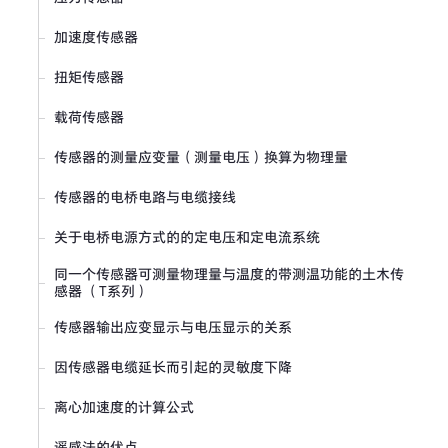
应变片的型号名称和读法
加速度传感器
主应力大小与方向的求法(Rosette分析）
扭矩传感器
轴扭曲与剪切应力的测量
载荷传感器
拉伸及压缩应力的测定
传感器的测量应变量（测量电压）换算为物理量
应变片的测量原理
传感器的电桥电路与电缆接线
梁应变的计算公式
关于电桥电源方式的的定电压和定电流系统
弯曲应力的测量
同一个传感器可测量物理量与温度的带测温功能的土木传
感器 （T系列）
应变、应力和泊松比
传感器输出应变显示与电压显示的关系
应变片的粘结角度误差影响
因传感器电缆延长而引起的灵敏度下降
应变片的粘贴方法与防湿处理的范例
离心加速度的计算公式
应变片测量的补偿公式
遥感法的优点