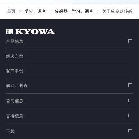
首页
学习、调查
传感器 - 学习、调查
关于应变式传感器
产品信息
解决方案
应变片
客户事例
传感器
载荷传感器
学习、调查
土木用传感器
加速度传感器
载荷传感器
汽车用传感器
应变片
公司信息
压力传感器
土压计
传感器
安全带拉力传感器
测量器
销售网络
支持信息
扭矩传感器
间隙水压计
测量仪器
方向盘转向力角度传感器
软件
公司概况
数据记录器
安全数据表（SDS）
下载