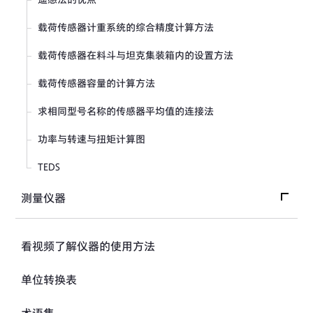
双线式接线法中的导线温度影响
载荷传感器计重系统的综合精度计算方法
无法取得初期平衡（R平衡）时的对策
载荷传感器在料斗与坦克集装箱内的设置方法
弯曲面粘贴的应变片电阻值变化
载荷传感器容量的计算方法
前端并联电阻法的校准值发生法
求相同型号名称的传感器平均值的连接法
绝缘电阻的影响
功率与转速与扭矩计算图
导线的温度影响补偿法（3线式接线法）
TEDS
测量仪器
测量仪器首页
看视频了解仪器的使用方法
数据收录处理器与数据分析器
单位转换表
传感器用放大器