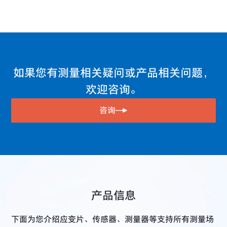
扭矩传感器
动态应变放大器与信号放大器的差异
载荷传感器
动态应变放大器与直流放大器
传感器的测量应变量（测量电压）换算为物理量
测量器
传感器的电桥电路与电缆接线
如果您有测量相关疑问或产品相关问题，
欢迎咨询。
关于电桥电源方式的的定电压和定电流系统
同一个传感器可测量物理量与温度的带测温功能的土木传
咨询
感器 （T系列）
传感器输出应变显示与电压显示的关系
因传感器电缆延长而引起的灵敏度下降
离心加速度的计算公式
产品信息
遥感法的优点
载荷传感器计重系统的综合精度计算方法
下面为您介绍应变片、传感器、测量器等支持所有测量场