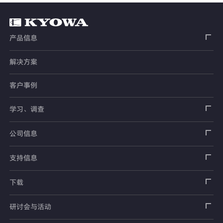
产品信息
解决方案
应变片
客户事例
传感器
载荷传感器
学习、调查
土木用传感器
加速度传感器
载荷传感器
汽车用传感器
应变片
公司信息
压力传感器
土压计
传感器
安全带拉力传感器
测量器
销售网络
支持信息
扭矩传感器
间隙水压计
测量仪器
方向盘转向力角度传感器
软件
公司概况
数据记录器
安全数据表（SDS）
下载
位移传感器
倾斜计
看视频了解仪器的使用方法
手刹・变速杆操作力传感器
指示器和显示器
测量系统
产品目录、资料下载
产品目录
研讨会与活动