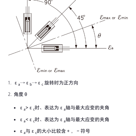
ε
→ε
→ε
旋转时为正方向
a
b
c
角度θ
ε
>ε
时、表达为ε
轴与最大应变的夹角
a
c
a
ε
<ε
时、表达为ε
轴与最大应变的夹角
a
c
a
ε
与ε
的大小比较含＋，－符号
a
c