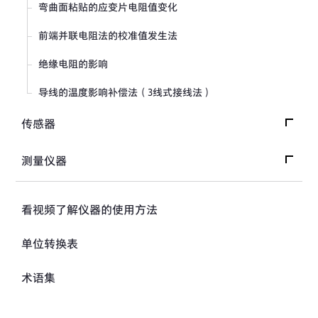
弯曲面粘贴的应变片电阻值变化
前端并联电阻法的校准值发生法
绝缘电阻的影响
导线的温度影响补偿法（3线式接线法）
传感器
传感器首页
测量仪器
关于应变式传感器的基本信息
测量仪器首页
看视频了解仪器的使用方法
载荷传感器入门 What's LOAD CELL?
数据收录处理器与数据分析器
单位转换表
位移传感器
传感器用放大器
压力传感器
术语集
静态应变放大器·直流放大器
加速度传感器
CST方式的原理