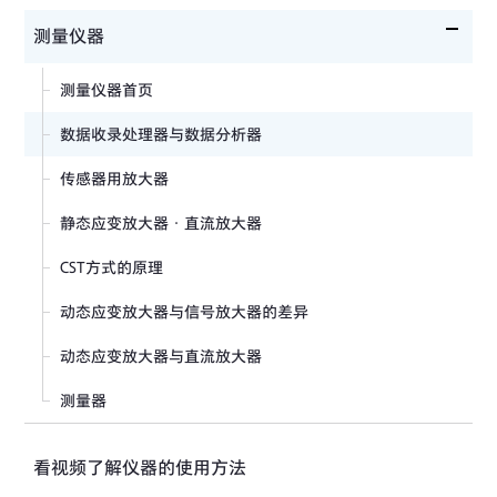
应变片入门
传感器首页
测量仪器
选择带导线的应变片
关于应变式传感器的基本信息
测量仪器首页
应变片的接线法
载荷传感器入门 What's LOAD CELL?
数据收录处理器与数据分析器
自动补偿温度型应变片（自动补偿应变片）
位移传感器
传感器用放大器
选择应变片的方法
压力传感器
静态应变放大器·直流放大器
应变片的型号名称和读法
加速度传感器
CST方式的原理
主应力大小与方向的求法(Rosette分析）
扭矩传感器
动态应变放大器与信号放大器的差异
轴扭曲与剪切应力的测量
载荷传感器
动态应变放大器与直流放大器
拉伸及压缩应力的测定
传感器的测量应变量（测量电压）换算为物理量
测量器
应变片的测量原理
传感器的电桥电路与电缆接线
梁应变的计算公式
看视频了解仪器的使用方法
关于电桥电源方式的的定电压和定电流系统