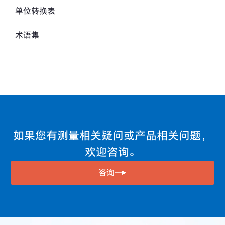
弯曲应力的测量
同一个传感器可测量物理量与温度的带测温功能的土木传
单位转换表
感器 （T系列）
应变、应力和泊松比
术语集
传感器输出应变显示与电压显示的关系
应变片的粘结角度误差影响
因传感器电缆延长而引起的灵敏度下降
应变片的粘贴方法与防湿处理的范例
离心加速度的计算公式
应变片测量的补偿公式
遥感法的优点
双线式接线法中的导线温度影响
载荷传感器计重系统的综合精度计算方法
无法取得初期平衡（R平衡）时的对策
如果您有测量相关疑问或产品相关问题，
载荷传感器在料斗与坦克集装箱内的设置方法
弯曲面粘贴的应变片电阻值变化
欢迎咨询。
载荷传感器容量的计算方法
前端并联电阻法的校准值发生法
咨询
求相同型号名称的传感器平均值的连接法
绝缘电阻的影响
功率与转速与扭矩计算图
导线的温度影响补偿法（3线式接线法）
TEDS