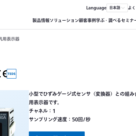
Language
よく
日本語
製品情報
ソリューション
顧客事例
学ぶ・調べる
セミナ
汎用表示器
小型でひずみゲージ式センサ（変換器）との組み
用表示器です。
チャネル：1
サンプリング速度：50回/秒