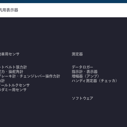
汎用表示器
動車用センサ
測定器
ートベルト張力計
データロガー
舵力・操舵角計
指示計・表示器
ブレーキ計・チェンジレバー操作力計
増幅器（アンプ）
力計
ハンディ測定器（チェッカ）
イールトルクセンサ
体ダミー用センサ
ソフトウェア