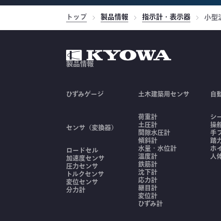
トップ
製品情報
指示計・表示器
小型
製品情報
ひずみゲージ
土木建築用センサ
自
荷重計
シ
土圧計
操
センサ（変換器）
間隙水圧計
手
傾斜計
踏
水量・水位計
ホ
ロードセル
温度計
人
加速度センサ
鉄筋計
圧力センサ
沈下計
トルクセンサ
応力計
変位センサ
継目計
分力計
変位計
ひずみ計