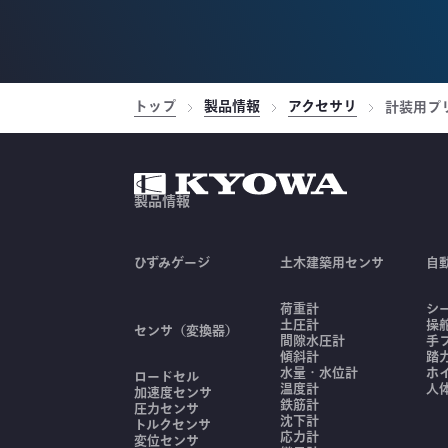
トップ
製品情報
アクセサリ
計装用プ
製品情報
ひずみゲージ
土木建築用センサ
自
荷重計
シ
土圧計
操
センサ（変換器）
間隙水圧計
手
傾斜計
踏
水量・水位計
ホ
ロードセル
温度計
人
加速度センサ
鉄筋計
圧力センサ
沈下計
トルクセンサ
応力計
変位センサ