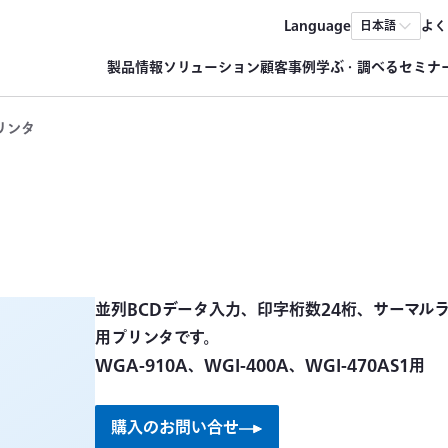
Language
よく
日本語
製品情報
ソリューション
顧客事例
学ぶ・調べる
セミナ
リンタ
並列BCDデータ入力、印字桁数24桁、サーマル
用プリンタです。
購入のお問い合せ