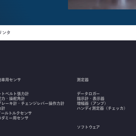
リンタ
動車用センサ
測定器
ートベルト張力計
データロガー
舵力・操舵角計
指示計・表示器
ブレーキ計・チェンジレバー操作力計
増幅器（アンプ）
力計
ハンディ測定器（チェッカ）
イールトルクセンサ
体ダミー用センサ
ソフトウェア