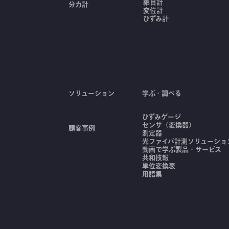
継目計
分力計
変位計
ひずみ計
ソリューション
学ぶ・調べる
ひずみゲージ
センサ（変換器）
顧客事例
測定器
光ファイバ計測ソリューション
動画で学ぶ製品・サービス
共和技報
単位変換表
用語集