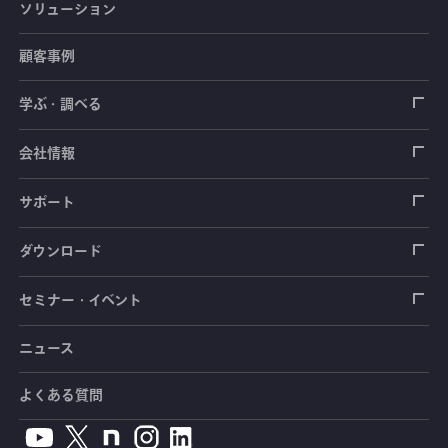
ソリューション
ひずみゲージ
顧客事例
センサ（変換器）
ロードセル
学ぶ・調べる
土木建築用センサ
加速度センサ
荷重計
自動車用センサ
ひずみゲージ
会社情報
圧力センサ
土圧計
センサ（変換器）
シートベルト張力計
測定器
拠点情報
サポート
トルクセンサ
間隙水圧計
測定器
操舵力・操舵角計
ソフトウェア
会社概要
データロガー
製品輸出時の取り扱いと該非判定書
ダウンロード
変位センサ
傾斜計
光ファイバ計測ソリューション - 学ぶ・調べる
手ブレーキ計・チェンジレバー操作力計
指示計・表示器
計測システム
毒物及び劇物譲受書
カタログ
セミナー・イベント
分力計
水量・水位計
動画で学ぶ製品・サービス
踏力計
増幅器（アンプ）
ブリッジボックス
道路用計測システム
安全データシート（SDS）
取扱説明書
ニュース
セミナー・講習会
温度計
共和技報
ホイールトルクセンサ
ハンディ測定器（チェッカ）
ケーブル・コネクタ
鉄道用計測システム
カタログ・資料のダウンロード
CADデータ
イベント・展示会
よくある質問
鉄筋計
単位変換表
人体ダミー用センサ
アクセサリ
自動車用計測システム
生産終了製品一覧
ソフトウェアバージョンアップ