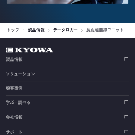
トップ
製品情報
データロガー
長距離無線ユニット
製品情報
ソリューション
ひずみゲージ
顧客事例
センサ（変換器）
ロードセル
学ぶ・調べる
土木建築用センサ
加速度センサ
荷重計
自動車用センサ
ひずみゲージ
会社情報
圧力センサ
土圧計
センサ（変換器）
シートベルト張力計
測定器
拠点情報
サポート