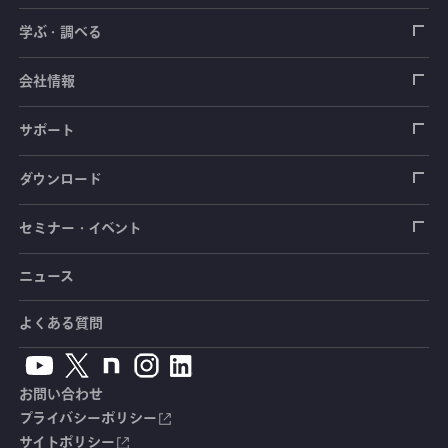
ロードセル
学ぶ・調べる
土木建築用センサ
加速度センサ
荷重計
自動車用センサ
ひずみゲージ
会社情報
圧力センサ
土圧計
センサ（変換器）
シートベルト張力計
測定器
拠点情報
サポート
トルクセンサ
間隙水圧計
測定器
操舵力・操舵角計
ソフトウェア
会社概要
データロガー
製品輸出時の取り扱いと該非判定書
ダウンロード
変位センサ
傾斜計
光ファイバ計測ソリューション - 学ぶ・調べる
手ブレーキ計・チェンジレバー操作力計
指示計・表示器
計測システム
毒物及び劇物譲受書
カタログ
セミナー・イベント
分力計
水量・水位計
動画で学ぶ製品・サービス
踏力計
増幅器（アンプ）
ブリッジボックス
道路用計測システム
安全データシート（SDS）
取扱説明書
ニュース
セミナー・講習会
温度計
共和技報
ホイールトルクセンサ
ハンディ測定器（チェッカ）
ケーブル・コネクタ
鉄道用計測システム
カタログ・資料のダウンロード
CADデータ
イベント・展示会
よくある質問
鉄筋計
単位変換表
人体ダミー用センサ
アクセサリ
自動車用計測システム
生産終了製品一覧
ソフトウェアバージョンアップ
お問い合わせ
沈下計
用語集
製品・サービスTopics
土木用計測システム
拠点情報
総合カタログ
プライバシーポリシー
サイトポリシー