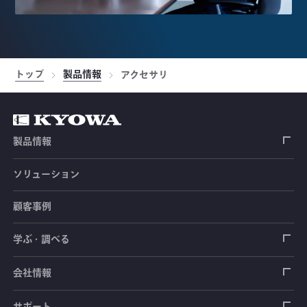
トップ
製品情報
アクセサリ
製品情報
ソリューション
ひずみゲージ
顧客事例
センサ（変換器）
ロードセル
学ぶ・調べる
土木建築用センサ
加速度センサ
荷重計
自動車用センサ
ひずみゲージ
会社情報
圧力センサ
土圧計
センサ（変換器）
シートベルト張力計
測定器
拠点情報