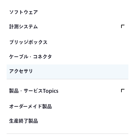
トルクセンサ
間隙水圧計
操舵力・操舵角計
データロガー
ソフトウェア
変位センサ
傾斜計
手ブレーキ計・チェンジレバー操作力計
指示計・表示器
分力計
計測システム
水量・水位計
踏力計
増幅器（アンプ）
温度計
道路用計測システム
ブリッジボックス
ホイールトルクセンサ
ハンディ測定器（チェッカ）
鉄筋計
鉄道用計測システム
人体ダミー用センサ
ケーブル・コネクタ
沈下計
自動車用計測システム
アクセサリ
応力計
土木用計測システム
継目計
試験装置・システム
製品・サービスTopics
変位計
製品・サービスTopicsトップ
オーダーメイド製品
ひずみ計
製品Topics
生産終了製品
KYOWAの「その製品、実はあります」