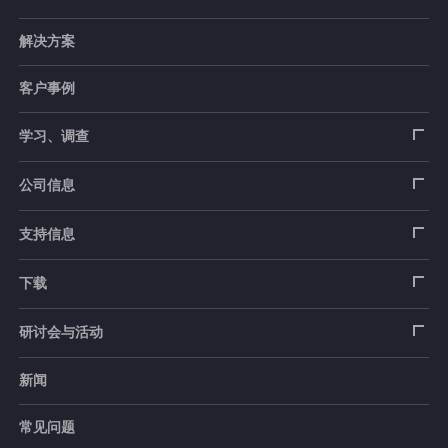
解决方案
应变片
客户事例
传感器
载荷传感器
学习、调查
土木用传感器
加速度传感器
载荷传感器
汽车用传感器
应变片
公司信息
压力传感器
土压计
传感器
安全带拉力传感器
测量器
销售网络
支持信息
扭矩传感器
间隙水压计
测量仪器
方向盘转向力角度传感器
软件
公司概况
数据记录器
安全数据表（SDS）
下载
位移传感器
倾斜计
看视频了解仪器的使用方法
手刹・变速杆操作力传感器
指示器和显示器
测量系统
产品目录、资料下载
产品目录
研讨会与活动
分力传感器
水位计
单位转换表
踏板力传感器
放大器
电桥盒
交通系统（公路）
停产产品一览
使用说明书
新闻
展览会
温度计
术语集
车轮扭矩传感器
校验器
电缆・接头
交通系统（铁路）
销售网络
CAD数据
常见问题