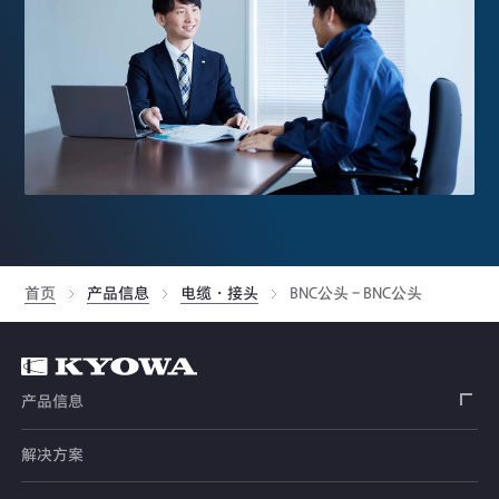
首页
产品信息
电缆・接头
BNC公头 - BNC公头
产品信息
解决方案
应变片