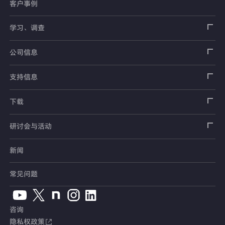
客户事例
传感器
载荷传感器
学习、调查
土木用传感器
加速度传感器
载荷传感器
汽车用传感器
应变片
公司信息
压力传感器
土压计
传感器
安全带拉力传感器
测量器
销售网络
支持信息
扭矩传感器
间隙水压计
测量仪器
方向盘转向力角度传感器
软件
公司概况
数据记录器
安全数据表（SDS）
下载
位移传感器
倾斜计
看视频了解仪器的使用方法
手刹・变速杆操作力传感器
指示器和显示器
测量系统
产品目录、资料下载
产品目录
研讨会与活动
分力传感器
水位计
单位转换表
踏板力传感器
放大器
电桥盒
交通系统（公路）
停产产品一览
使用说明书
新闻
展览会
温度计
术语集
车轮扭矩传感器
校验器
电缆・接头
交通系统（铁路）
销售网络
CAD数据
常见问题
钢筋计
人体假人传感器
附件
汽车用测量系统
常见问题
软件版本升级
咨询
沉降测量仪
产品、服务Topics
土木用测量系统
综合产品目录
隐私权政策