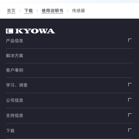
首页
下载
使用说明书
传感器
产品信息
解决方案
应变片
客户事例
传感器
载荷传感器
学习、调查
土木用传感器
加速度传感器
载荷传感器
汽车用传感器
应变片
公司信息
压力传感器
土压计
传感器
安全带拉力传感器
测量器
销售网络
支持信息
扭矩传感器
间隙水压计
测量仪器
方向盘转向力角度传感器
软件
公司概况
数据记录器
安全数据表（SDS）
下载