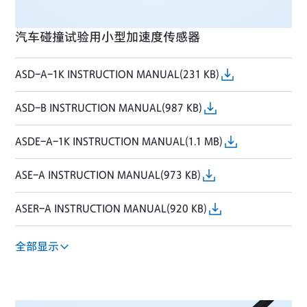
汽车碰撞试验用小型加速度传感器
ASD-A-1K INSTRUCTION MANUAL(231 KB)
ASD-B INSTRUCTION MANUAL(987 KB)
ASDE-A-1K INSTRUCTION MANUAL(1.1 MB)
ASE-A INSTRUCTION MANUAL(973 KB)
ASER-A INSTRUCTION MANUAL(920 KB)
ASDH-A INSTRUCTION MANUAL(896 KB)
全部显示
ASDR-A-1K INSTRUCTION MANUAL(1.1 MB)