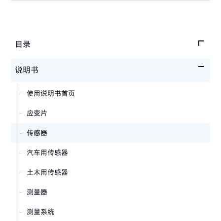
目录
产品目录首页
说明书
应变片
使用说明书首页
传感器
应变片
测量器
传感器
测量系统
汽车用传感器
软件・附件
土木用传感器
各类知识资料
测量器
旧版产品目录
测量系统