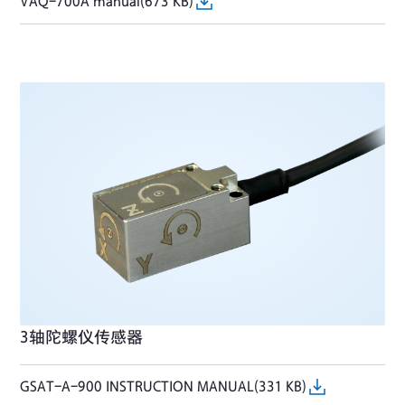
VAQ-700A manual(673 KB)
3轴陀螺仪传感器
GSAT-A-900 INSTRUCTION MANUAL(331 KB)