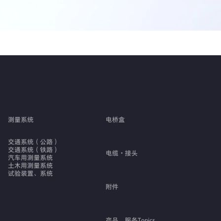
测量系统
电桥盒
交通系统（公路）
交通系统（铁路）
电缆・接头
汽车用测量系统
土木用测量系统
试验装置、系统
附件
产品、服务Topics