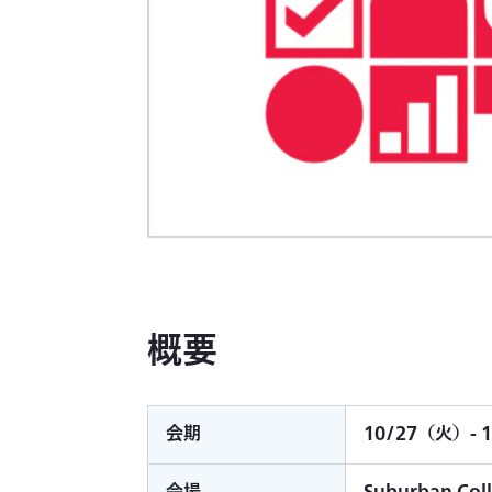
概要
会期
10/27（火）- 