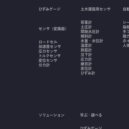
ひずみゲージ
土木建築用センサ
自
荷重計
シ
土圧計
操
センサ（変換器）
間隙水圧計
手
傾斜計
踏
水量・水位計
ホ
ロードセル
温度計
人
加速度センサ
鉄筋計
圧力センサ
沈下計
トルクセンサ
応力計
変位センサ
継目計
分力計
変位計
ひずみ計
ソリューション
学ぶ・調べる
ひずみゲージ