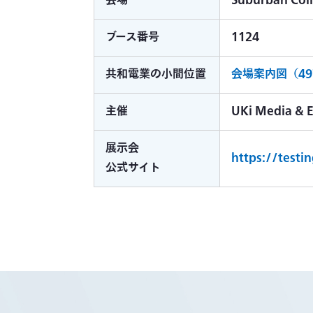
会場
Suburban Co
ブース番号
1124
共和電業の小間位置
会場案内図（49
主催
UKi Media & 
展示会
https://test
公式サイト