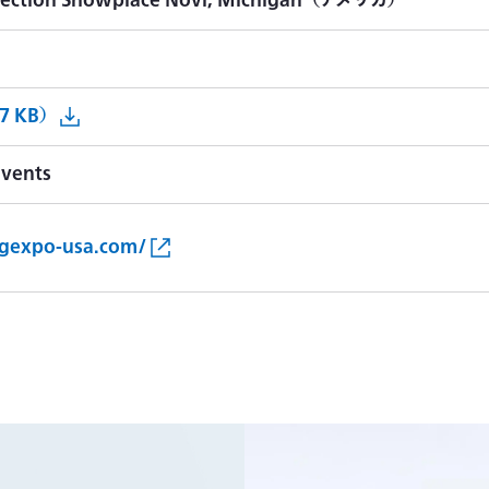
llection Showplace Novi, Michigan（アメリカ）
7 KB）
Events
ingexpo-usa.com/