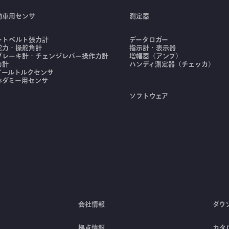
動車用センサ
測定器
ートベルト張力計
データロガー
舵力・操舵角計
指示計・表示器
ブレーキ計・チェンジレバー操作力計
増幅器（アンプ）
力計
ハンディ測定器（チェッカ）
イールトルクセンサ
体ダミー用センサ
ソフトウェア
会社情報
ダウ
拠点情報
カタ