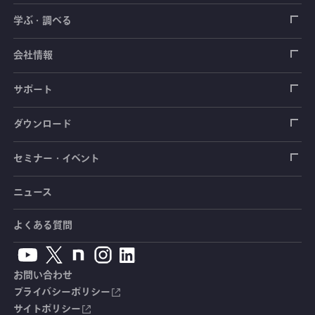
ロードセル
学ぶ・調べる
土木建築用センサ
加速度センサ
荷重計
自動車用センサ
ひずみゲージ
会社情報
圧力センサ
土圧計
センサ（変換器）
シートベルト張力計
測定器
拠点情報
サポート
トルクセンサ
間隙水圧計
測定器
操舵力・操舵角計
ソフトウェア
会社概要
データロガー
製品輸出時の取り扱いと該非判定書
ダウンロード
変位センサ
傾斜計
光ファイバ計測ソリューション - 学ぶ・調べる
手ブレーキ計・チェンジレバー操作力計
指示計・表示器
計測システム
毒物及び劇物譲受書
カタログ
セミナー・イベント
分力計
水量・水位計
動画で学ぶ製品・サービス
踏力計
増幅器（アンプ）
ブリッジボックス
道路用計測システム
安全データシート（SDS）
取扱説明書
ニュース
セミナー・講習会
温度計
共和技報
ホイールトルクセンサ
ハンディ測定器（チェッカ）
ケーブル・コネクタ
鉄道用計測システム
カタログ・資料のダウンロード
CADデータ
イベント・展示会
よくある質問
鉄筋計
単位変換表
人体ダミー用センサ
アクセサリ
自動車用計測システム
生産終了製品一覧
ソフトウェアバージョンアップ
お問い合わせ
沈下計
用語集
製品・サービスTopics
土木用計測システム
拠点情報
総合カタログ
プライバシーポリシー
サイトポリシー
応力計