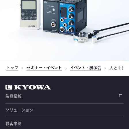
トップ
セミナー・イベント
イベント・展示会
人とくるま
製品情報
ソリューション
ひずみゲージ
顧客事例
センサ（変換器）