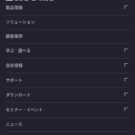
製品情報
ソリューション
ひずみゲージ
顧客事例
センサ（変換器）
ロードセル
学ぶ・調べる
土木建築用センサ
加速度センサ
荷重計
自動車用センサ
ひずみゲージ
会社情報
圧力センサ
土圧計
センサ（変換器）
シートベルト張力計
測定器
拠点情報
サポート
トルクセンサ
間隙水圧計
測定器
操舵力・操舵角計
ソフトウェア
会社概要
データロガー
製品輸出時の取り扱いと該非判定書
ダウンロード
変位センサ
傾斜計
光ファイバ計測ソリューション - 学ぶ・調べる
手ブレーキ計・チェンジレバー操作力計
指示計・表示器
計測システム
毒物及び劇物譲受書
カタログ
セミナー・イベント
分力計
水量・水位計
動画で学ぶ製品・サービス
踏力計
増幅器（アンプ）
ブリッジボックス
道路用計測システム
安全データシート（SDS）
取扱説明書
ニュース
セミナー・講習会
温度計
共和技報