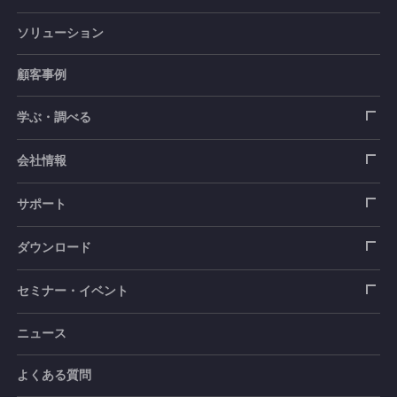
ソリューション
ひずみゲージ
顧客事例
センサ（変換器）
ロードセル
学ぶ・調べる
土木建築用センサ
加速度センサ
荷重計
自動車用センサ
ひずみゲージ
会社情報
圧力センサ
土圧計
センサ（変換器）
シートベルト張力計
測定器
拠点情報
サポート
トルクセンサ
間隙水圧計
測定器
操舵力・操舵角計
ソフトウェア
会社概要
データロガー
製品輸出時の取り扱いと該非判定書
ダウンロード
変位センサ
傾斜計
光ファイバ計測ソリューション - 学ぶ・調べる
手ブレーキ計・チェンジレバー操作力計
指示計・表示器
計測システム
毒物及び劇物譲受書
カタログ
セミナー・イベント
分力計
水量・水位計
動画で学ぶ製品・サービス
踏力計
増幅器（アンプ）
ブリッジボックス
道路用計測システム
安全データシート（SDS）
取扱説明書
ニュース
セミナー・講習会
温度計
共和技報
ホイールトルクセンサ
ハンディ測定器（チェッカ）
ケーブル・コネクタ
鉄道用計測システム
カタログ・資料のダウンロード
CADデータ
イベント・展示会
よくある質問