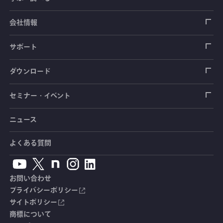
加速度センサ
荷重計
自動車用センサ
ひずみゲージ
会社情報
圧力センサ
土圧計
センサ（変換器）
シートベルト張力計
測定器
拠点情報
サポート
トルクセンサ
間隙水圧計
測定器
操舵力・操舵角計
ソフトウェア
会社概要
データロガー
製品輸出時の取り扱いと該非判定書
ダウンロード
変位センサ
傾斜計
光ファイバ計測ソリューション - 学ぶ・調べる
手ブレーキ計・チェンジレバー操作力計
指示計・表示器
計測システム
毒物及び劇物譲受書
カタログ
セミナー・イベント
分力計
水量・水位計
動画で学ぶ製品・サービス
踏力計
増幅器（アンプ）
ブリッジボックス
道路用計測システム
安全データシート（SDS）
取扱説明書
ニュース
セミナー・講習会
温度計
共和技報
ホイールトルクセンサ
ハンディ測定器（チェッカ）
ケーブル・コネクタ
鉄道用計測システム
カタログ・資料のダウンロード
CADデータ
イベント・展示会
よくある質問
鉄筋計
単位変換表
人体ダミー用センサ
アクセサリ
自動車用計測システム
生産終了製品一覧
ソフトウェアバージョンアップ
お問い合わせ
沈下計
用語集
製品・サービスTopics
土木用計測システム
拠点情報
総合カタログ
プライバシーポリシー
サイトポリシー
応力計
オーダーメイド製品
試験装置・システム
よくあるご質問
安全データシート（SDS）
商標について