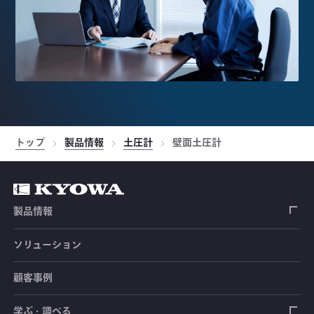
トップ
製品情報
土圧計
壁面土圧計
製品情報
ソリューション
ひずみゲージ
顧客事例
センサ（変換器）
ロードセル
学ぶ・調べる
土木建築用センサ