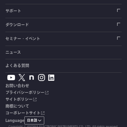
圧力センサ
土圧計
センサ（変換器）
シートベルト張力計
測定器
拠点情報
サポート
トルクセンサ
間隙水圧計
測定器
操舵力・操舵角計
ソフトウェア
会社概要
データロガー
製品輸出時の取り扱いと該非判定書
ダウンロード
変位センサ
傾斜計
光ファイバ計測ソリューション - 学ぶ・調べる
手ブレーキ計・チェンジレバー操作力計
指示計・表示器
計測システム
毒物及び劇物譲受書
カタログ
セミナー・イベント
分力計
水量・水位計
動画で学ぶ製品・サービス
踏力計
増幅器（アンプ）
ブリッジボックス
道路用計測システム
安全データシート（SDS）
取扱説明書
ニュース
セミナー・講習会
温度計
共和技報
ホイールトルクセンサ
ハンディ測定器（チェッカ）
ケーブル・コネクタ
鉄道用計測システム
カタログ・資料のダウンロード
CADデータ
イベント・展示会
よくある質問
鉄筋計
単位変換表
人体ダミー用センサ
アクセサリ
自動車用計測システム
生産終了製品一覧
ソフトウェアバージョンアップ
お問い合わせ
沈下計
用語集
製品・サービスTopics
土木用計測システム
拠点情報
総合カタログ
プライバシーポリシー
サイトポリシー
応力計
オーダーメイド製品
試験装置・システム
よくあるご質問
安全データシート（SDS）
商標について
コーポレートサイト
継目計
生産終了製品
CE適合品 受注・販売状況
Language
日本語
Copyright © KYOWA ELECTRONIC INSTRUMENTS CO., LTD. All rights reserved.