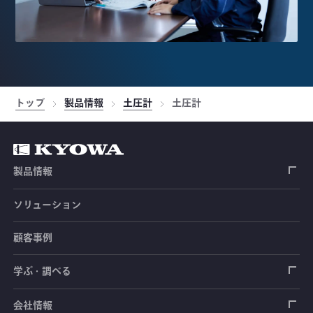
トップ
製品情報
土圧計
土圧計
製品情報
ソリューション
ひずみゲージ
顧客事例
センサ（変換器）
ロードセル
学ぶ・調べる
土木建築用センサ
加速度センサ
荷重計
自動車用センサ
ひずみゲージ
会社情報