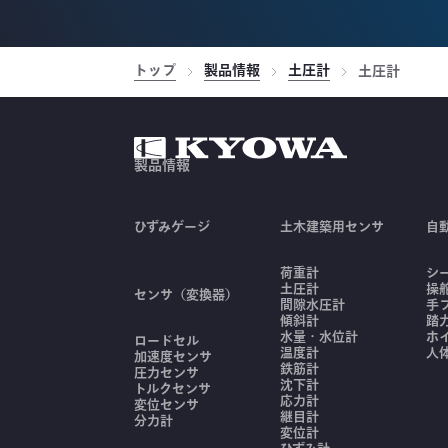
トップ
製品情報
土圧計
土圧計
製品情報
ひずみゲージ
土木建築用センサ
自
荷重計
シ
土圧計
操
センサ（変換器）
間隙水圧計
手
傾斜計
踏
水量・水位計
ホ
ロードセル
温度計
人
加速度センサ
鉄筋計
圧力センサ
沈下計
トルクセンサ
応力計
変位センサ
継目計
分力計
変位計