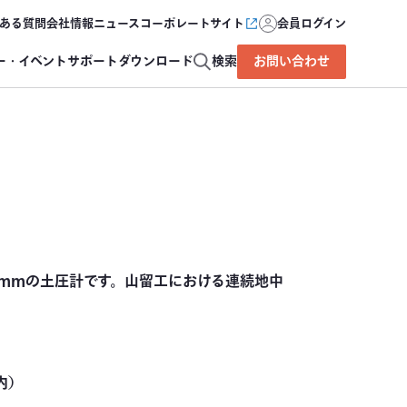
ある質問
会社情報
ニュース
コーポレートサイト
会員ログイン
ー・イベント
サポート
ダウンロード
検索
お問い合わせ
0mmの土圧計です。山留工における連続地中
内）