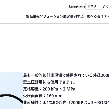
Language
よく
日本語
製品情報
ソリューション
顧客事例
学ぶ・調べる
セミナ
最も一般的に計測現場で使用されている外径20
壁土圧計用にも使用できます。
定格容量：200 kPa 〜2 MPa
受圧面直径：160 mm
非直線性：±1%RO以内（200KPは±3%RO以