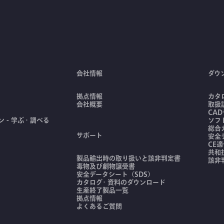
会社情報
ダウ
拠点情報
カタ
会社概要
取扱
CA
 - 学ぶ・調べる
ソフ
総合
サポート
安全
CE
共和
製品輸出時の取り扱いと該非判定書
該非
毒物及び劇物譲受書
安全データシート（SDS）
カタログ・資料のダウンロード
生産終了製品一覧
拠点情報
よくあるご質問