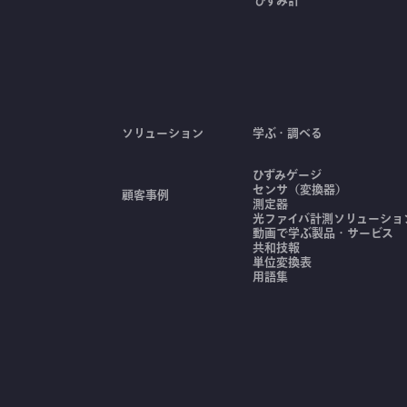
ひずみ計
ソリューション
学ぶ・調べる
ひずみゲージ
センサ（変換器）
顧客事例
測定器
光ファイバ計測ソリューション
動画で学ぶ製品・サービス
共和技報
単位変換表
用語集