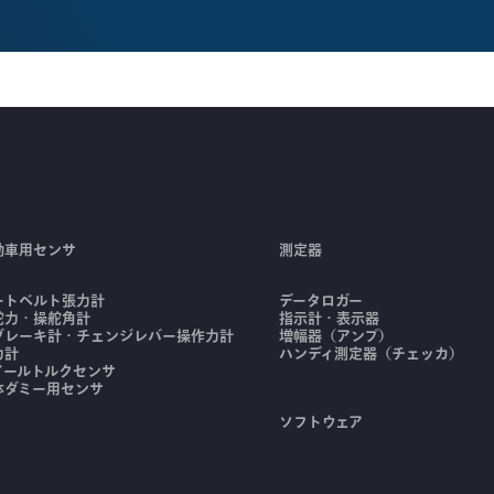
動車用センサ
測定器
ートベルト張力計
データロガー
舵力・操舵角計
指示計・表示器
ブレーキ計・チェンジレバー操作力計
増幅器（アンプ）
力計
ハンディ測定器（チェッカ）
イールトルクセンサ
体ダミー用センサ
ソフトウェア