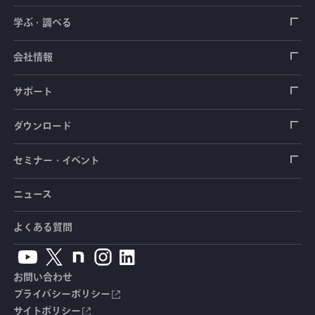
ロードセル
学ぶ・調べる
土木建築用センサ
加速度センサ
荷重計
自動車用センサ
ひずみゲージ
会社情報
圧力センサ
土圧計
センサ（変換器）
シートベルト張力計
測定器
拠点情報
サポート
トルクセンサ
間隙水圧計
測定器
操舵力・操舵角計
ソフトウェア
会社概要
データロガー
製品輸出時の取り扱いと該非判定書
ダウンロード
変位センサ
傾斜計
光ファイバ計測ソリューション - 学ぶ・調べる
手ブレーキ計・チェンジレバー操作力計
指示計・表示器
計測システム
毒物及び劇物譲受書
カタログ
セミナー・イベント
分力計
水量・水位計
動画で学ぶ製品・サービス
踏力計
増幅器（アンプ）
ブリッジボックス
道路用計測システム
安全データシート（SDS）
取扱説明書
ニュース
セミナー・講習会
温度計
共和技報
ホイールトルクセンサ
ハンディ測定器（チェッカ）
ケーブル・コネクタ
鉄道用計測システム
カタログ・資料のダウンロード
CADデータ
イベント・展示会
よくある質問
鉄筋計
単位変換表
人体ダミー用センサ
アクセサリ
自動車用計測システム
生産終了製品一覧
ソフトウェアバージョンアップ
お問い合わせ
沈下計
用語集
製品・サービスTopics
土木用計測システム
拠点情報
総合カタログ
プライバシーポリシー
サイトポリシー