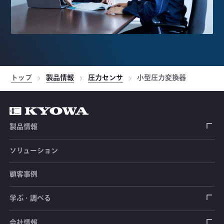
トップ
製品情報
圧力センサ
小型圧力変換器
製品情報
ソリューション
ひずみゲージ
顧客事例
センサ（変換器）
ロードセル
学ぶ・調べる
土木建築用センサ
加速度センサ
荷重計
自動車用センサ
ひずみゲージ
会社情報