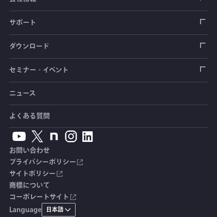
圧力センサ
土圧計
センサ（変換器）
シートベルト張力計
測定器
拠点情報
サポート
トルクセンサ
間隙水圧計
測定器
操舵力・操舵角計
ソフトウェア
会社概要
データロガー
製品輸出時の取り扱いと該非判定書
ダウンロード
変位センサ
傾斜計
光ファイバ計測ソリューション - 学ぶ・調べる
手ブレーキ計・チェンジレバー操作力計
指示計・表示器
計測システム
毒物及び劇物譲受書
カタログ
セミナー・イベント
分力計
水量・水位計
動画で学ぶ製品・サービス
踏力計
増幅器（アンプ）
ブリッジボックス
道路用計測システム
安全データシート（SDS）
取扱説明書
ニュース
セミナー・講習会
温度計
共和技報
ホイールトルクセンサ
ハンディ測定器（チェッカ）
ケーブル・コネクタ
鉄道用計測システム
カタログ・資料のダウンロード
CADデータ
イベント・展示会
よくある質問
鉄筋計
単位変換表
人体ダミー用センサ
アクセサリ
自動車用計測システム
生産終了製品一覧
ソフトウェアバージョンアップ
お問い合わせ
沈下計
用語集
製品・サービスTopics
土木用計測システム
拠点情報
総合カタログ
プライバシーポリシー
サイトポリシー
応力計
オーダーメイド製品
試験装置・システム
よくあるご質問
安全データシート（SDS）
商標について
コーポレートサイト
継目計
生産終了製品
CE適合品 受注・販売状況
Language
日本語