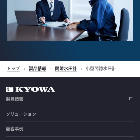
トップ
製品情報
間隙水圧計
小型間隙水圧計
製品情報
ソリューション
ひずみゲージ
顧客事例
センサ（変換器）