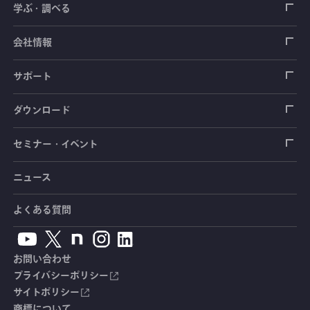
ロードセル
学ぶ・調べる
土木建築用センサ
加速度センサ
荷重計
自動車用センサ
ひずみゲージ
会社情報
圧力センサ
土圧計
センサ（変換器）
シートベルト張力計
測定器
拠点情報
サポート
トルクセンサ
間隙水圧計
測定器
操舵力・操舵角計
ソフトウェア
会社概要
データロガー
製品輸出時の取り扱いと該非判定書
ダウンロード
変位センサ
傾斜計
光ファイバ計測ソリューション - 学ぶ・調べる
手ブレーキ計・チェンジレバー操作力計
指示計・表示器
計測システム
毒物及び劇物譲受書
カタログ
セミナー・イベント
分力計
水量・水位計
動画で学ぶ製品・サービス
踏力計
増幅器（アンプ）
ブリッジボックス
道路用計測システム
安全データシート（SDS）
取扱説明書
ニュース
セミナー・講習会
温度計
共和技報
ホイールトルクセンサ
ハンディ測定器（チェッカ）
ケーブル・コネクタ
鉄道用計測システム
カタログ・資料のダウンロード
CADデータ
イベント・展示会
よくある質問
鉄筋計
単位変換表
人体ダミー用センサ
アクセサリ
自動車用計測システム
生産終了製品一覧
ソフトウェアバージョンアップ
お問い合わせ
沈下計
用語集
製品・サービスTopics
土木用計測システム
拠点情報
総合カタログ
プライバシーポリシー
サイトポリシー
応力計
オーダーメイド製品
試験装置・システム
よくあるご質問
安全データシート（SDS）
商標について