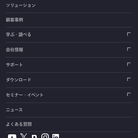
ソリューション
ひずみゲージ
顧客事例
センサ（変換器）
ロードセル
学ぶ・調べる
土木建築用センサ
加速度センサ
荷重計
自動車用センサ
ひずみゲージ
会社情報
圧力センサ
土圧計
センサ（変換器）
シートベルト張力計
測定器
拠点情報
サポート
トルクセンサ
間隙水圧計
測定器
操舵力・操舵角計
ソフトウェア
会社概要
データロガー
製品輸出時の取り扱いと該非判定書
ダウンロード
変位センサ
傾斜計
光ファイバ計測ソリューション - 学ぶ・調べる
手ブレーキ計・チェンジレバー操作力計
指示計・表示器
計測システム
毒物及び劇物譲受書
カタログ
セミナー・イベント
分力計
水量・水位計
動画で学ぶ製品・サービス
踏力計
増幅器（アンプ）
ブリッジボックス
道路用計測システム
安全データシート（SDS）
取扱説明書
ニュース
セミナー・講習会
温度計
共和技報
ホイールトルクセンサ
ハンディ測定器（チェッカ）
ケーブル・コネクタ
鉄道用計測システム
カタログ・資料のダウンロード
CADデータ
イベント・展示会
よくある質問
鉄筋計
単位変換表
人体ダミー用センサ
アクセサリ
自動車用計測システム
生産終了製品一覧
ソフトウェアバージョンアップ