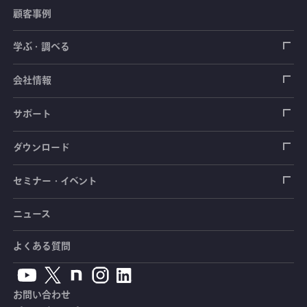
顧客事例
センサ（変換器）
ロードセル
学ぶ・調べる
土木建築用センサ
加速度センサ
荷重計
自動車用センサ
ひずみゲージ
会社情報
圧力センサ
土圧計
センサ（変換器）
シートベルト張力計
測定器
拠点情報
サポート
トルクセンサ
間隙水圧計
測定器
操舵力・操舵角計
ソフトウェア
会社概要
データロガー
製品輸出時の取り扱いと該非判定書
ダウンロード
変位センサ
傾斜計
光ファイバ計測ソリューション - 学ぶ・調べる
手ブレーキ計・チェンジレバー操作力計
指示計・表示器
計測システム
毒物及び劇物譲受書
カタログ
セミナー・イベント
分力計
水量・水位計
動画で学ぶ製品・サービス
踏力計
増幅器（アンプ）
ブリッジボックス
道路用計測システム
安全データシート（SDS）
取扱説明書
ニュース
セミナー・講習会
温度計
共和技報
ホイールトルクセンサ
ハンディ測定器（チェッカ）
ケーブル・コネクタ
鉄道用計測システム
カタログ・資料のダウンロード
CADデータ
イベント・展示会
よくある質問
鉄筋計
単位変換表
人体ダミー用センサ
アクセサリ
自動車用計測システム
生産終了製品一覧
ソフトウェアバージョンアップ
お問い合わせ
沈下計
用語集
製品・サービスTopics
土木用計測システム
拠点情報