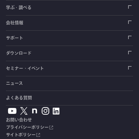
ロードセル
学ぶ・調べる
土木建築用センサ
加速度センサ
荷重計
自動車用センサ
ひずみゲージ
会社情報
圧力センサ
土圧計
センサ（変換器）
シートベルト張力計
測定器
拠点情報
サポート
トルクセンサ
間隙水圧計
測定器
操舵力・操舵角計
ソフトウェア
会社概要
データロガー
製品輸出時の取り扱いと該非判定書
ダウンロード
変位センサ
傾斜計
光ファイバ計測ソリューション - 学ぶ・調べる
手ブレーキ計・チェンジレバー操作力計
指示計・表示器
計測システム
毒物及び劇物譲受書
カタログ
セミナー・イベント
分力計
水量・水位計
動画で学ぶ製品・サービス
踏力計
増幅器（アンプ）
ブリッジボックス
道路用計測システム
安全データシート（SDS）
取扱説明書
ニュース
セミナー・講習会
温度計
共和技報
ホイールトルクセンサ
ハンディ測定器（チェッカ）
ケーブル・コネクタ
鉄道用計測システム
カタログ・資料のダウンロード
CADデータ
イベント・展示会
よくある質問
鉄筋計
単位変換表
人体ダミー用センサ
アクセサリ
自動車用計測システム
生産終了製品一覧
ソフトウェアバージョンアップ
お問い合わせ
沈下計
用語集
製品・サービスTopics
土木用計測システム
拠点情報
総合カタログ
プライバシーポリシー
サイトポリシー
応力計
オーダーメイド製品
試験装置・システム
よくあるご質問