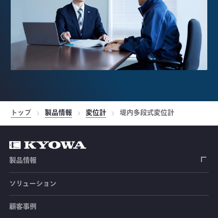
トップ
製品情報
変位計
堤内多段式変位計
製品情報
ソリューション
ひずみゲージ
顧客事例
センサ（変換器）