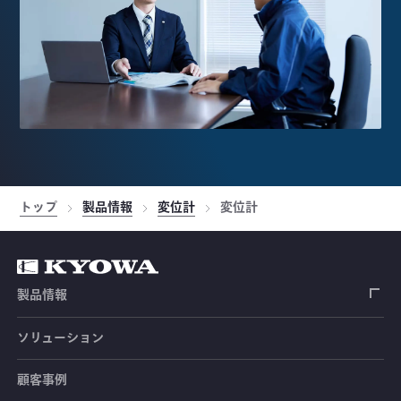
トップ
製品情報
変位計
変位計
製品情報
ソリューション
ひずみゲージ
顧客事例
センサ（変換器）