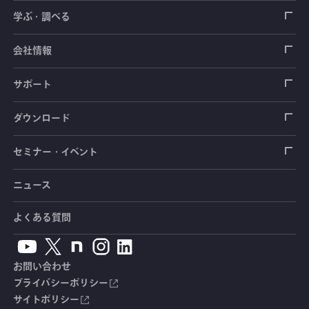
ロードセル
学ぶ・調べる
土木建築用センサ
加速度センサ
荷重計
自動車用センサ
ひずみゲージ
会社情報
圧力センサ
土圧計
センサ（変換器）
シートベルト張力計
測定器
拠点情報
サポート
トルクセンサ
間隙水圧計
測定器
操舵力・操舵角計
ソフトウェア
会社概要
データロガー
製品輸出時の取り扱いと該非判定書
ダウンロード
変位センサ
傾斜計
光ファイバ計測ソリューション - 学ぶ・調べる
手ブレーキ計・チェンジレバー操作力計
指示計・表示器
計測システム
毒物及び劇物譲受書
カタログ
セミナー・イベント
分力計
水量・水位計
動画で学ぶ製品・サービス
踏力計
増幅器（アンプ）
ブリッジボックス
道路用計測システム
安全データシート（SDS）
取扱説明書
ニュース
セミナー・講習会
温度計
共和技報
ホイールトルクセンサ
ハンディ測定器（チェッカ）
ケーブル・コネクタ
鉄道用計測システム
カタログ・資料のダウンロード
CADデータ
イベント・展示会
よくある質問
鉄筋計
単位変換表
人体ダミー用センサ
アクセサリ
自動車用計測システム
生産終了製品一覧
ソフトウェアバージョンアップ
お問い合わせ
沈下計
用語集
製品・サービスTopics
土木用計測システム
拠点情報
総合カタログ
プライバシーポリシー
サイトポリシー
応力計
オーダーメイド製品
試験装置・システム
よくあるご質問