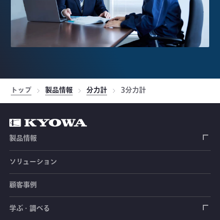
トップ
製品情報
分力計
3分力計
製品情報
ソリューション
ひずみゲージ
顧客事例
センサ（変換器）
ロードセル
学ぶ・調べる
土木建築用センサ