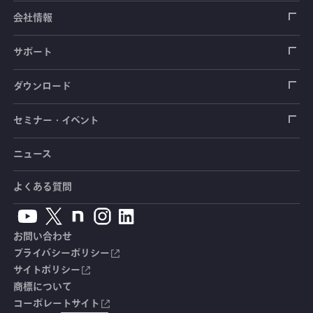
加速度センサ
荷重計
自動車用センサ
ひずみゲージ
会社情報
圧力センサ
土圧計
センサ（変換器）
シートベルト張力計
測定器
拠点情報
サポート
トルクセンサ
間隙水圧計
測定器
操舵力・操舵角計
ソフトウェア
会社概要
データロガー
製品輸出時の取り扱いと該非判定書
ダウンロード
変位センサ
傾斜計
光ファイバ計測ソリューション - 学ぶ・調べる
手ブレーキ計・チェンジレバー操作力計
指示計・表示器
計測システム
毒物及び劇物譲受書
カタログ
セミナー・イベント
分力計
水量・水位計
動画で学ぶ製品・サービス
踏力計
増幅器（アンプ）
ブリッジボックス
道路用計測システム
安全データシート（SDS）
取扱説明書
ニュース
セミナー・講習会
温度計
共和技報
ホイールトルクセンサ
ハンディ測定器（チェッカ）
ケーブル・コネクタ
鉄道用計測システム
カタログ・資料のダウンロード
CADデータ
イベント・展示会
よくある質問
鉄筋計
単位変換表
人体ダミー用センサ
アクセサリ
自動車用計測システム
生産終了製品一覧
ソフトウェアバージョンアップ
お問い合わせ
沈下計
用語集
製品・サービスTopics
土木用計測システム
拠点情報
総合カタログ
プライバシーポリシー
サイトポリシー
応力計
オーダーメイド製品
試験装置・システム
よくあるご質問
安全データシート（SDS）
商標について
コーポレートサイト
継目計
生産終了製品