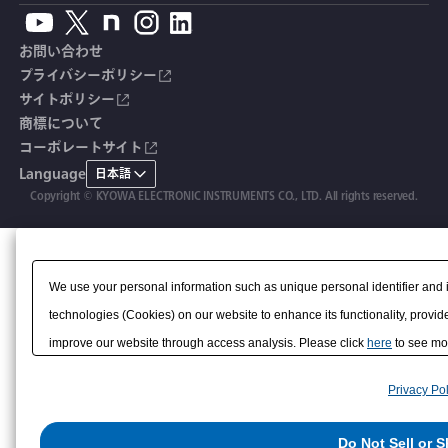
鉄筋計
単位変換表
人体ダミー用センサ
アクセサリ
自動車用計測システム
生産終了製品一覧
ソフトウェアバージョンアップ
お問い合わせ
沈下計
用語集
製品・サービスTopics
土木用計測システム
拠点情報
総合カタログ
プライバシーポリシー
サイトポリシー
応力計
オーダーメイド製品
試験装置・システム
よくあるご質問
安全データシート（SDS）
商標について
コーポレートサイト
継目計
生産終了製品
CE適合品 受注・販売状況
Language
日本語
変位計
Copyright © KYOWA ELECTRONIC INSTRUMENTS CO., LTD. All rights reserved.
共和技報
ひずみ計
該非判定書
We use your personal information such as unique personal identifier and 
technologies (Cookies) on our website to enhance its functionality, provide
improve our website through access analysis. Please click
here
to see mor
to/with our advertising, social media, and/or analytics service partners. 
Privacy Pol
them or that they have collected from your use of their services or other
us on the internet. You have the right to opt out of sale or share of your p
Do Not Sell or 