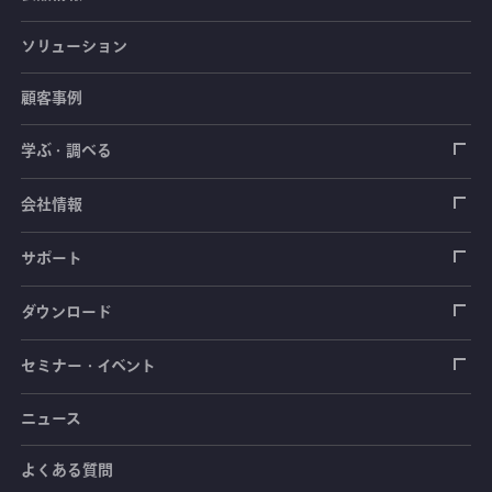
ソリューション
ひずみゲージ
顧客事例
センサ（変換器）
ロードセル
学ぶ・調べる
土木建築用センサ
加速度センサ
荷重計
自動車用センサ
ひずみゲージ
会社情報
圧力センサ
土圧計
センサ（変換器）
シートベルト張力計
測定器
拠点情報
サポート
トルクセンサ
間隙水圧計
測定器
操舵力・操舵角計
ソフトウェア
会社概要
データロガー
製品輸出時の取り扱いと該非判定書
ダウンロード
変位センサ
傾斜計
光ファイバ計測ソリューション - 学ぶ・調べる
手ブレーキ計・チェンジレバー操作力計
指示計・表示器
計測システム
毒物及び劇物譲受書
カタログ
セミナー・イベント
分力計
水量・水位計
動画で学ぶ製品・サービス
踏力計
増幅器（アンプ）
ブリッジボックス
道路用計測システム
安全データシート（SDS）
取扱説明書
ニュース
セミナー・講習会
温度計
共和技報
ホイールトルクセンサ
ハンディ測定器（チェッカ）
ケーブル・コネクタ
鉄道用計測システム
カタログ・資料のダウンロード
CADデータ
イベント・展示会
よくある質問