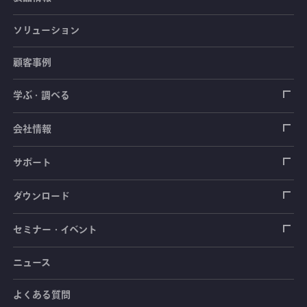
ソリューション
ひずみゲージ
顧客事例
センサ（変換器）
ロードセル
学ぶ・調べる
土木建築用センサ
加速度センサ
荷重計
自動車用センサ
ひずみゲージ
会社情報
圧力センサ
土圧計
センサ（変換器）
シートベルト張力計
測定器
拠点情報
サポート
トルクセンサ
間隙水圧計
測定器
操舵力・操舵角計
ソフトウェア
会社概要
データロガー
製品輸出時の取り扱いと該非判定書
ダウンロード
変位センサ
傾斜計
光ファイバ計測ソリューション - 学ぶ・調べる
手ブレーキ計・チェンジレバー操作力計
指示計・表示器
計測システム
毒物及び劇物譲受書
カタログ
セミナー・イベント
分力計
水量・水位計
動画で学ぶ製品・サービス
踏力計
増幅器（アンプ）
ブリッジボックス
道路用計測システム
安全データシート（SDS）
取扱説明書
ニュース
セミナー・講習会
温度計
共和技報
ホイールトルクセンサ
ハンディ測定器（チェッカ）
ケーブル・コネクタ
鉄道用計測システム
カタログ・資料のダウンロード
CADデータ
イベント・展示会
よくある質問